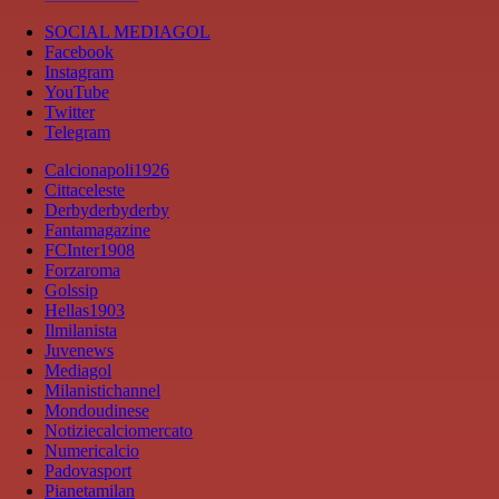
SOCIAL MEDIAGOL
Facebook
Instagram
YouTube
Twitter
Telegram
Calcionapoli1926
Cittaceleste
Derbyderbyderby
Fantamagazine
FCInter1908
Forzaroma
Golssip
Hellas1903
Ilmilanista
Juvenews
Mediagol
Milanistichannel
Mondoudinese
Notiziecalciomercato
Numericalcio
Padovasport
Pianetamilan