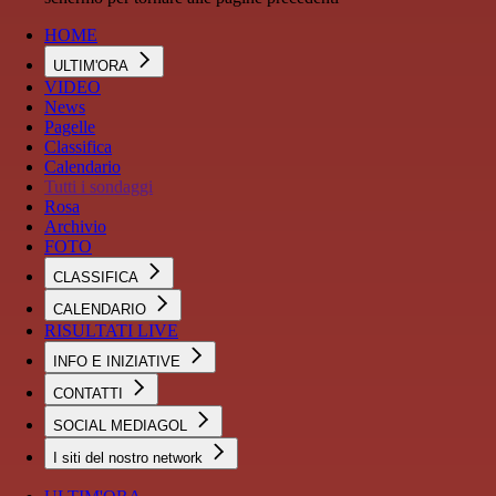
HOME
ULTIM'ORA
VIDEO
News
Pagelle
Classifica
Calendario
Tutti i sondaggi
Rosa
Archivio
FOTO
CLASSIFICA
CALENDARIO
RISULTATI LIVE
INFO E INIZIATIVE
CONTATTI
SOCIAL MEDIAGOL
I siti del nostro network