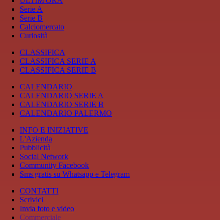
ULTIM'ORA
Serie A
Serie B
Calciomercato
Curiosità
CLASSIFICA
CLASSIFICA SERIE A
CLASSIFICA SERIE B
CALENDARIO
CALENDARIO SERIE A
CALENDARIO SERIE B
CALENDARIO PALERMO
INFO E INIZIATIVE
L'Azienda
Pubblicità
Social Network
Community Facebook
Sms gratis su Whatsapp e Telegram
CONTATTI
Scrivici
Invia foto e video
Commerciale