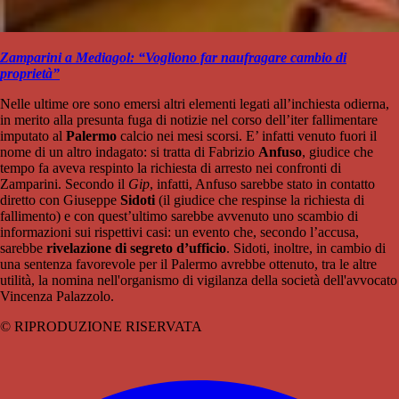
Zamparini a Mediagol: “Vogliono far naufragare cambio di
proprietà”
Nelle ultime ore sono emersi altri elementi legati all’inchiesta odierna,
in merito alla presunta fuga di notizie nel corso dell’iter fallimentare
imputato al
Palermo
calcio nei mesi scorsi. E’ infatti venuto fuori il
nome di un altro indagato: si tratta di Fabrizio
Anfuso
, giudice che
tempo fa aveva respinto la richiesta di arresto nei confronti di
Zamparini. Secondo il
Gip
, infatti, Anfuso sarebbe stato in contatto
diretto con Giuseppe
Sidoti
(il giudice che respinse la richiesta di
fallimento) e con quest’ultimo sarebbe avvenuto uno scambio di
informazioni sui rispettivi casi: un evento che, secondo l’accusa,
sarebbe
rivelazione di segreto d’ufficio
. Sidoti, inoltre, in cambio di
una sentenza favorevole per il Palermo avrebbe ottenuto, tra le altre
utilità, la nomina nell'organismo di vigilanza della società dell'avvocato
Vincenza Palazzolo.
© RIPRODUZIONE RISERVATA