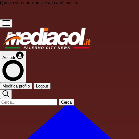
Questo sito contribuisce alla audience de
Accedi
Modifica profilo
Logout
Cerca