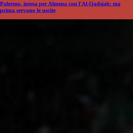
Palermo, intesa per Almena con l'Al-Qadsiah: ma
prima servono le uscite