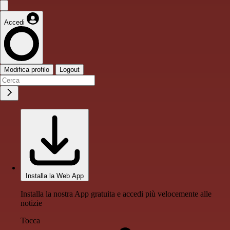
Accedi
Modifica profilo
Logout
Installa la Web App
Installa la nostra App gratuita e accedi più velocemente alle
notizie
Tocca