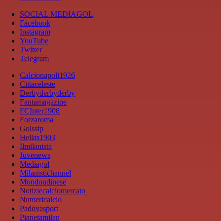
SOCIAL MEDIAGOL
Facebook
Instagram
YouTube
Twitter
Telegram
Calcionapoli1926
Cittaceleste
Derbyderbyderby
Fantamagazine
FCInter1908
Forzaroma
Golssip
Hellas1903
Ilmilanista
Juvenews
Mediagol
Milanistichannel
Mondoudinese
Notiziecalciomercato
Numericalcio
Padovasport
Pianetamilan