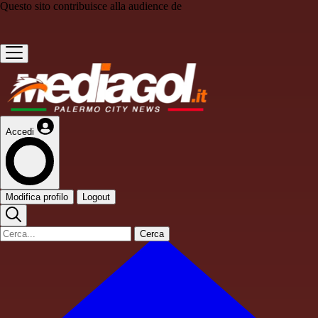
Questo sito contribuisce alla audience de
Accedi
Modifica profilo
Logout
Cerca