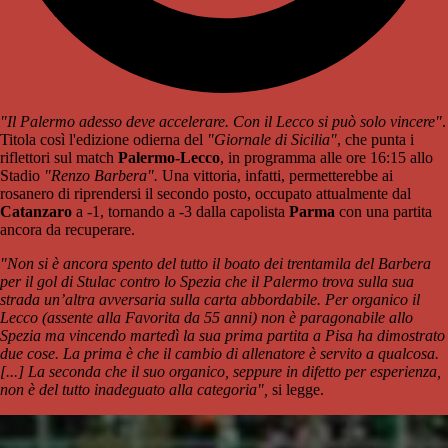
"Il Palermo adesso deve accelerare. Con il Lecco si può solo vincere"
.
Titola così l'edizione odierna del
"Giornale di Sicilia"
, che punta i
riflettori sul match
Palermo-Lecco
, in programma alle ore 16:15 allo
Stadio
"Renzo Barbera".
Una vittoria, infatti, permetterebbe ai
rosanero di riprendersi il secondo posto, occupato attualmente dal
Catanzaro
a -1, tornando a -3 dalla capolista
Parma
con una partita
ancora da recuperare.
"Non si è ancora spento del tutto il boato dei trentamila del Barbera
per il gol di Stulac contro lo Spezia che il Palermo trova sulla sua
strada un’altra avversaria sulla carta abbordabile. Per organico il
Lecco (assente alla Favorita da 55 anni) non è paragonabile allo
Spezia ma vincendo martedì la sua prima partita a Pisa ha dimostrato
due cose. La prima è che il cambio di allenatore è servito a qualcosa.
[...] La seconda che il suo organico, seppure in difetto per esperienza,
non è del tutto inadeguato alla categoria",
si legge.