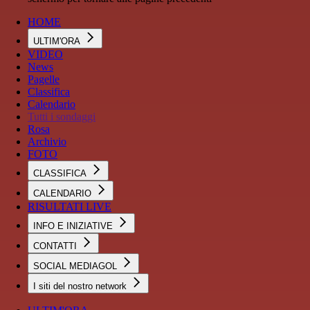
HOME
ULTIM'ORA
VIDEO
News
Pagelle
Classifica
Calendario
Tutti i sondaggi
Rosa
Archivio
FOTO
CLASSIFICA
CALENDARIO
RISULTATI LIVE
INFO E INIZIATIVE
CONTATTI
SOCIAL MEDIAGOL
I siti del nostro network