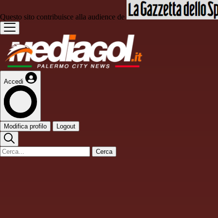
Questo sito contribuisce alla audience de
Accedi
Modifica profilo
Logout
Cerca