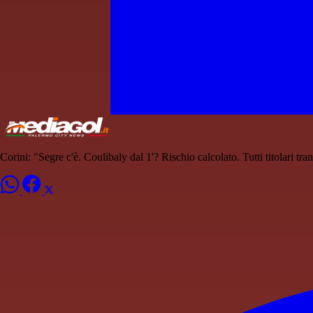
Corini: "Segre c'è. Coulibaly dal 1'? Rischio calcolato. Tutti titolari tran