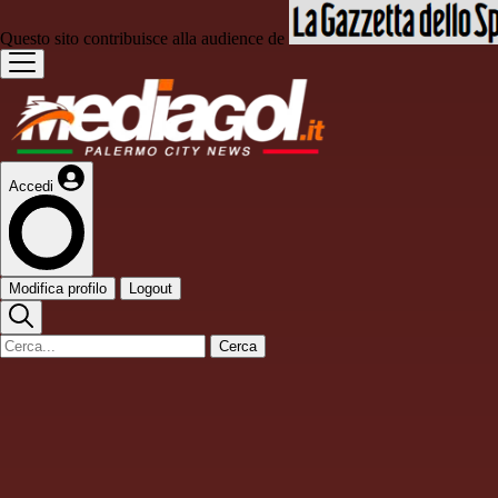
Questo sito contribuisce alla audience de
Accedi
Modifica profilo
Logout
Cerca