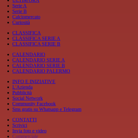
ULTIM'ORA
Serie A
Serie B
Calciomercato
Curiosità
CLASSIFICA
CLASSIFICA SERIE A
CLASSIFICA SERIE B
CALENDARIO
CALENDARIO SERIE A
CALENDARIO SERIE B
CALENDARIO PALERMO
INFO E INIZIATIVE
L'Azienda
Pubblicità
Social Network
Community Facebook
Sms gratis su Whatsapp e Telegram
CONTATTI
Scrivici
Invia foto e video
Commerciale