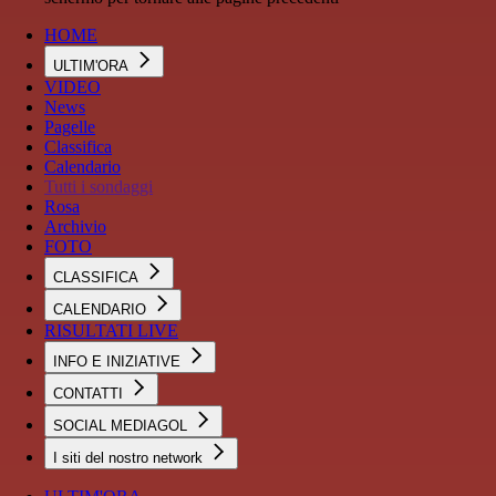
HOME
ULTIM'ORA
VIDEO
News
Pagelle
Classifica
Calendario
Tutti i sondaggi
Rosa
Archivio
FOTO
CLASSIFICA
CALENDARIO
RISULTATI LIVE
INFO E INIZIATIVE
CONTATTI
SOCIAL MEDIAGOL
I siti del nostro network