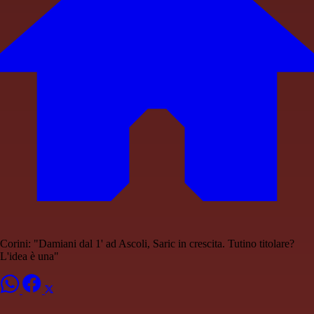
Corini: "Damiani dal 1' ad Ascoli, Saric in crescita. Tutino titolare?
L'idea è una"