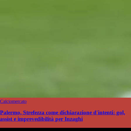
Calciomercato
Palermo, Strefezza come dichiarazione d'intenti: gol,
assist e imprevedibilità per Inzaghi