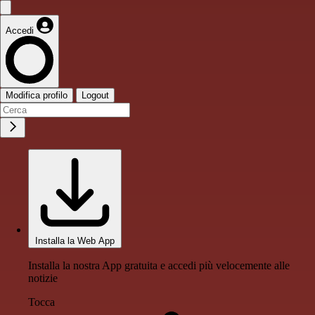
Accedi
Modifica profilo
Logout
Installa la Web App
Installa la nostra App gratuita e accedi più velocemente alle
notizie
Tocca