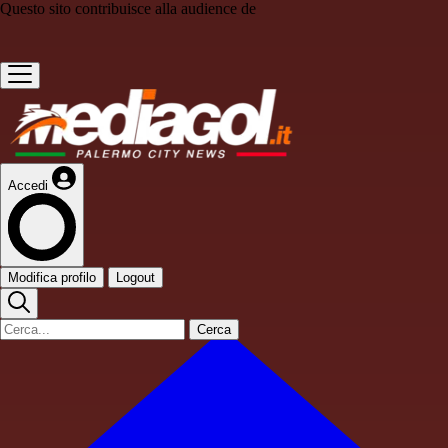
Questo sito contribuisce alla audience de
Accedi
Modifica profilo
Logout
Cerca