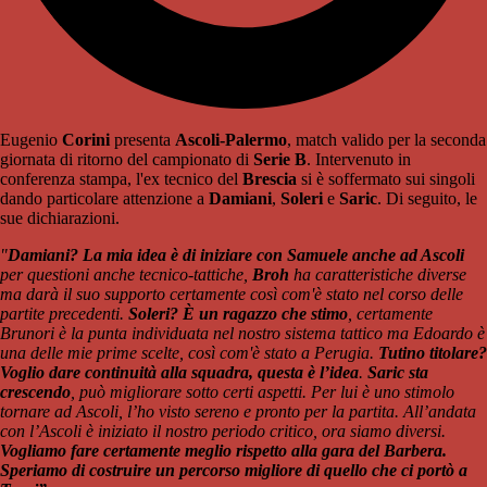
Eugenio
Corini
presenta
Ascoli-Palermo
, match valido per la seconda
giornata di ritorno del campionato di
Serie B
. Intervenuto in
conferenza stampa, l'ex tecnico del
Brescia
si è soffermato sui singoli
dando particolare attenzione a
Damiani
,
Soleri
e
Saric
. Di seguito, le
sue dichiarazioni.
"
Damiani? La mia idea è di iniziare con Samuele anche ad Ascoli
per questioni anche tecnico-tattiche,
Broh
ha caratteristiche diverse
ma darà il suo supporto certamente così com'è stato nel corso delle
partite precedenti.
Soleri? È un ragazzo che stimo
, certamente
Brunori è la punta individuata nel nostro sistema tattico ma Edoardo è
una delle mie prime scelte, così com'è stato a Perugia.
Tutino titolare?
Voglio dare continuità alla squadra, questa è l’idea
.
Saric sta
crescendo
, può migliorare sotto certi aspetti. Per lui è uno stimolo
tornare ad Ascoli, l’ho visto sereno e pronto per la partita. All’andata
con l’Ascoli è iniziato il nostro periodo critico, ora siamo diversi.
Vogliamo fare certamente meglio rispetto alla gara del Barbera.
Speriamo di costruire un percorso migliore di quello che ci portò a