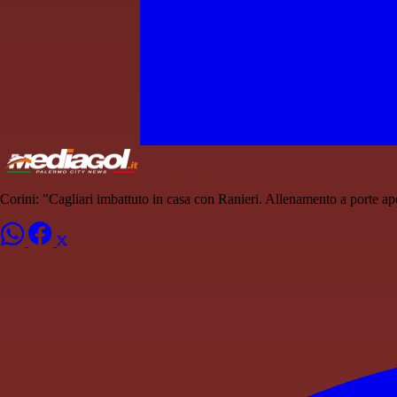
Corini: "Cagliari imbattuto in casa con Ranieri. Allenamento a porte ape