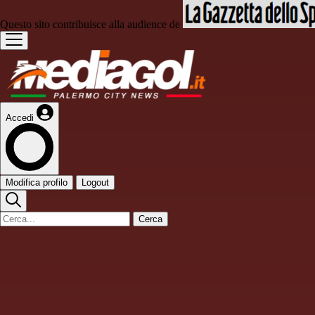
Questo sito contribuisce alla audience de
Accedi
Modifica profilo
Logout
Cerca