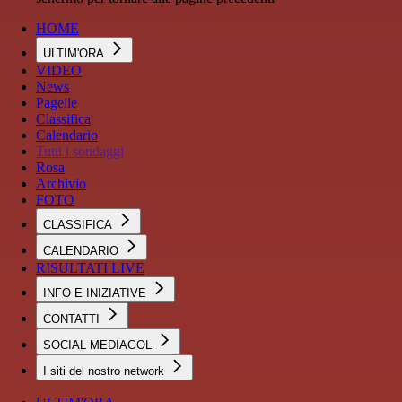
HOME
ULTIM'ORA
VIDEO
News
Pagelle
Classifica
Calendario
Tutti i sondaggi
Rosa
Archivio
FOTO
CLASSIFICA
CALENDARIO
RISULTATI LIVE
INFO E INIZIATIVE
CONTATTI
SOCIAL MEDIAGOL
I siti del nostro network