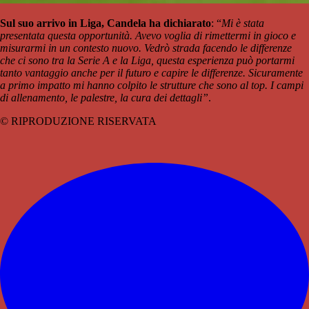
Sul suo arrivo in Liga, Candela ha dichiarato
: “
Mi è stata
presentata questa opportunità. Avevo voglia di rimettermi in gioco e
misurarmi in un contesto nuovo. Vedrò strada facendo le differenze
che ci sono tra la Serie A e la Liga, questa esperienza può portarmi
tanto vantaggio anche per il futuro e capire le differenze. Sicuramente
a primo impatto mi hanno colpito le strutture che sono al top. I campi
di allenamento, le palestre, la cura dei dettagli”
.
© RIPRODUZIONE RISERVATA