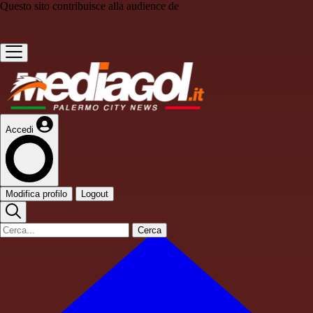
Questo sito contribuisce alla audience de
Accedi
Modifica profilo
Logout
Cerca