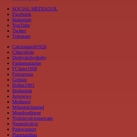
SOCIAL MEDIAGOL
Facebook
Instagram
YouTube
Twitter
Telegram
Calcionapoli1926
Cittaceleste
Derbyderbyderby
Fantamagazine
FCInter1908
Forzaroma
Golssip
Hellas1903
Ilmilanista
Juvenews
Mediagol
Milanistichannel
Mondoudinese
Notiziecalciomercato
Numericalcio
Padovasport
Pianetamilan