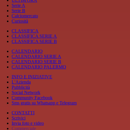
ULTIM'ORA
Serie A
Serie B
Calciomercato
Curiosità
CLASSIFICA
CLASSIFICA SERIE A
CLASSIFICA SERIE B
CALENDARIO
CALENDARIO SERIE A
CALENDARIO SERIE B
CALENDARIO PALERMO
INFO E INIZIATIVE
L'Azienda
Pubblicità
Social Network
Community Facebook
Sms gratis su Whatsapp e Telegram
CONTATTI
Scrivici
Invia foto e video
Commerciale