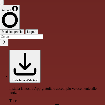
Accedi
Modifica profilo
Logout
Installa la Web App
Installa la nostra App gratuita e accedi più velocemente alle
notizie
Tocca