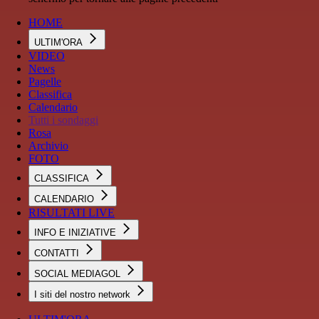
HOME
ULTIM'ORA
VIDEO
News
Pagelle
Classifica
Calendario
Tutti i sondaggi
Rosa
Archivio
FOTO
CLASSIFICA
CALENDARIO
RISULTATI LIVE
INFO E INIZIATIVE
CONTATTI
SOCIAL MEDIAGOL
I siti del nostro network