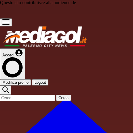
Questo sito contribuisce alla audience de
Accedi
Modifica profilo
Logout
Cerca