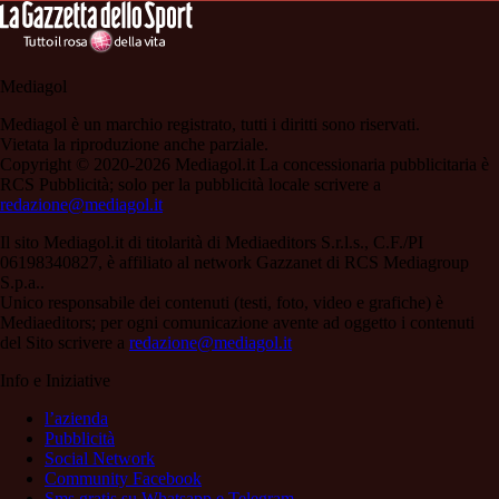
Mediagol
Mediagol è un marchio registrato, tutti i diritti sono riservati.
Vietata la riproduzione anche parziale.
Copyright © 2020-2026 Mediagol.it La concessionaria pubblicitaria è
RCS Pubblicità; solo per la pubblicità locale scrivere a
redazione@mediagol.it
Il sito Mediagol.it di titolarità di Mediaeditors S.r.l.s., C.F./PI
06198340827, è affiliato al network Gazzanet di RCS Mediagroup
S.p.a..
Unico responsabile dei contenuti (testi, foto, video e grafiche) è
Mediaeditors; per ogni comunicazione avente ad oggetto i contenuti
del Sito scrivere a
redazione@mediagol.it
Info e Iniziative
l’azienda
Pubblicità
Social Network
Community Facebook
Sms gratis su Whatsapp e Telegram