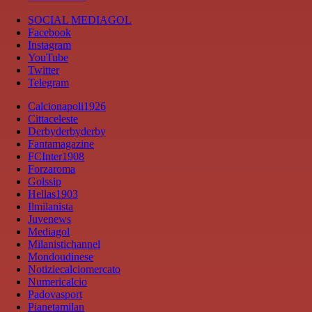
SOCIAL MEDIAGOL
Facebook
Instagram
YouTube
Twitter
Telegram
Calcionapoli1926
Cittaceleste
Derbyderbyderby
Fantamagazine
FCInter1908
Forzaroma
Golssip
Hellas1903
Ilmilanista
Juvenews
Mediagol
Milanistichannel
Mondoudinese
Notiziecalciomercato
Numericalcio
Padovasport
Pianetamilan