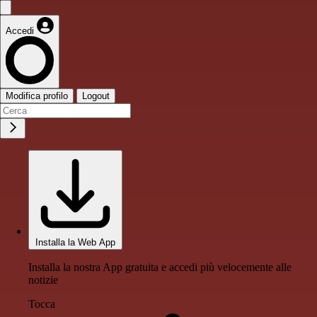
Accedi
Modifica profilo
Logout
Installa la Web App
Installa la nostra App gratuita e accedi più velocemente alle
notizie
Tocca