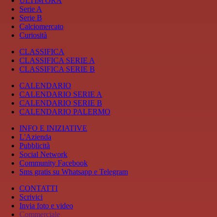
ULTIM'ORA
Serie A
Serie B
Calciomercato
Curiosità
CLASSIFICA
CLASSIFICA SERIE A
CLASSIFICA SERIE B
CALENDARIO
CALENDARIO SERIE A
CALENDARIO SERIE B
CALENDARIO PALERMO
INFO E INIZIATIVE
L'Azienda
Pubblicità
Social Network
Community Facebook
Sms gratis su Whatsapp e Telegram
CONTATTI
Scrivici
Invia foto e video
Commerciale