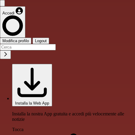
Accedi
Modifica profilo
Logout
Installa la Web App
Installa la nostra App gratuita e accedi più velocemente alle
notizie
Tocca