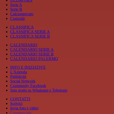
ULTIM'ORA
Serie A
Serie B
Calciomercato
Curiosità
CLASSIFICA
CLASSIFICA SERIE A
CLASSIFICA SERIE B
CALENDARIO
CALENDARIO SERIE A
CALENDARIO SERIE B
CALENDARIO PALERMO
INFO E INIZIATIVE
L'Azienda
Pubblicità
Social Network
Community Facebook
Sms gratis su Whatsapp e Telegram
CONTATTI
Scrivici
Invia foto e video
Commerciale