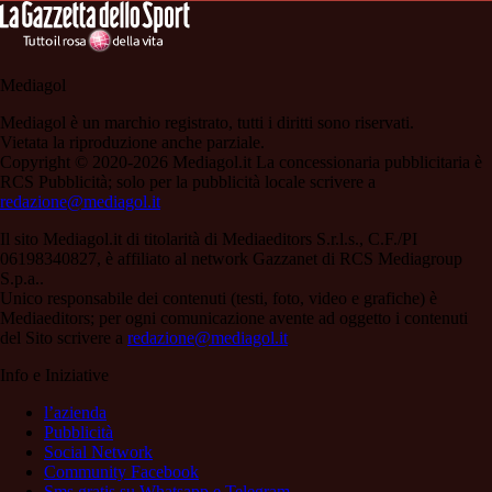
Mediagol
Mediagol è un marchio registrato, tutti i diritti sono riservati.
Vietata la riproduzione anche parziale.
Copyright © 2020-2026 Mediagol.it La concessionaria pubblicitaria è
RCS Pubblicità; solo per la pubblicità locale scrivere a
redazione@mediagol.it
Il sito Mediagol.it di titolarità di Mediaeditors S.r.l.s., C.F./PI
06198340827, è affiliato al network Gazzanet di RCS Mediagroup
S.p.a..
Unico responsabile dei contenuti (testi, foto, video e grafiche) è
Mediaeditors; per ogni comunicazione avente ad oggetto i contenuti
del Sito scrivere a
redazione@mediagol.it
Info e Iniziative
l’azienda
Pubblicità
Social Network
Community Facebook
Sms gratis su Whatsapp e Telegram