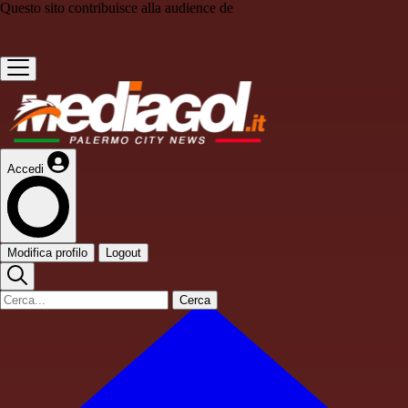
Questo sito contribuisce alla audience de
Accedi
Modifica profilo
Logout
Cerca