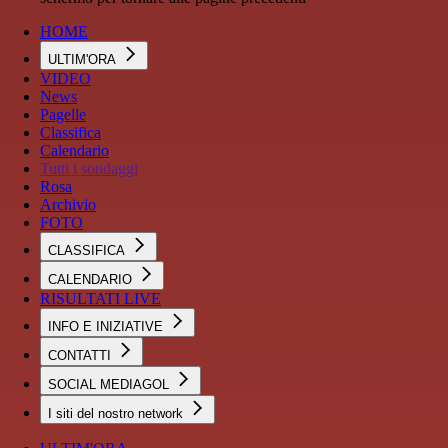
HOME
ULTIM'ORA
VIDEO
News
Pagelle
Classifica
Calendario
Tutti i sondaggi
Rosa
Archivio
FOTO
CLASSIFICA
CALENDARIO
RISULTATI LIVE
INFO E INIZIATIVE
CONTATTI
SOCIAL MEDIAGOL
I siti del nostro network