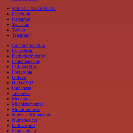
SOCIAL MEDIAGOL
Facebook
Instagram
YouTube
Twitter
Telegram
Calcionapoli1926
Cittaceleste
Derbyderbyderby
Fantamagazine
FCInter1908
Forzaroma
Golssip
Hellas1903
Ilmilanista
Juvenews
Mediagol
Milanistichannel
Mondoudinese
Notiziecalciomercato
Numericalcio
Padovasport
Pianetamilan