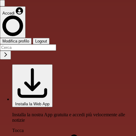
Accedi
Modifica profilo
Logout
Installa la Web App
Installa la nostra App gratuita e accedi più velocemente alle
notizie
Tocca