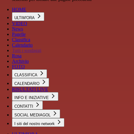
HOME
ULTIM'ORA
VIDEO
News
Pagelle
Classifica
Calendario
Tutti i sondaggi
Rosa
Archivio
FOTO
CLASSIFICA
CALENDARIO
RISULTATI LIVE
INFO E INIZIATIVE
CONTATTI
SOCIAL MEDIAGOL
I siti del nostro network