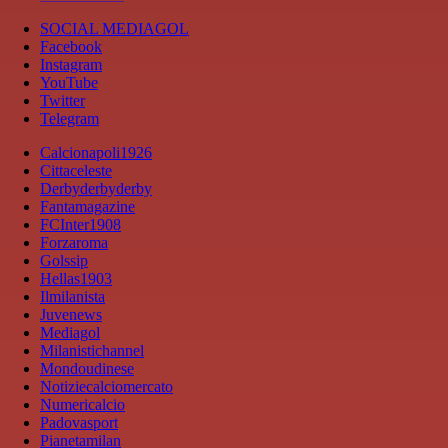
SOCIAL MEDIAGOL
Facebook
Instagram
YouTube
Twitter
Telegram
Calcionapoli1926
Cittaceleste
Derbyderbyderby
Fantamagazine
FCInter1908
Forzaroma
Golssip
Hellas1903
Ilmilanista
Juvenews
Mediagol
Milanistichannel
Mondoudinese
Notiziecalciomercato
Numericalcio
Padovasport
Pianetamilan