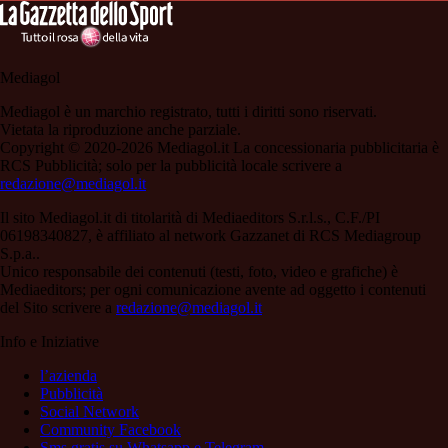
Mediagol
Mediagol è un marchio registrato, tutti i diritti sono riservati.
Vietata la riproduzione anche parziale.
Copyright © 2020-2026 Mediagol.it La concessionaria pubblicitaria è
RCS Pubblicità; solo per la pubblicità locale scrivere a
redazione@mediagol.it
Il sito Mediagol.it di titolarità di Mediaeditors S.r.l.s., C.F./PI
06198340827, è affiliato al network Gazzanet di RCS Mediagroup
S.p.a..
Unico responsabile dei contenuti (testi, foto, video e grafiche) è
Mediaeditors; per ogni comunicazione avente ad oggetto i contenuti
del Sito scrivere a
redazione@mediagol.it
Info e Iniziative
l’azienda
Pubblicità
Social Network
Community Facebook
Sms gratis su Whatsapp e Telegram