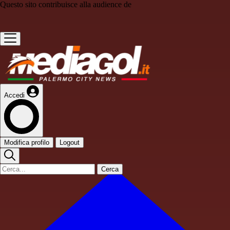
Questo sito contribuisce alla audience de
Accedi
Modifica profilo
Logout
Cerca