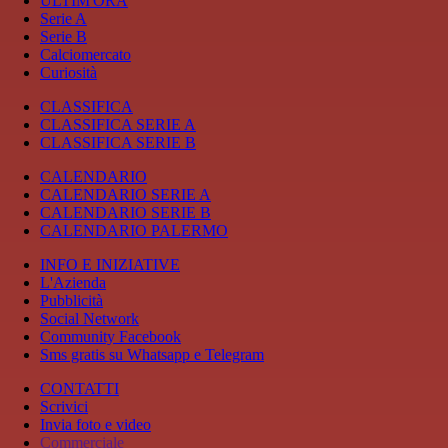
ULTIM'ORA
Serie A
Serie B
Calciomercato
Curiosità
CLASSIFICA
CLASSIFICA SERIE A
CLASSIFICA SERIE B
CALENDARIO
CALENDARIO SERIE A
CALENDARIO SERIE B
CALENDARIO PALERMO
INFO E INIZIATIVE
L'Azienda
Pubblicità
Social Network
Community Facebook
Sms gratis su Whatsapp e Telegram
CONTATTI
Scrivici
Invia foto e video
Commerciale