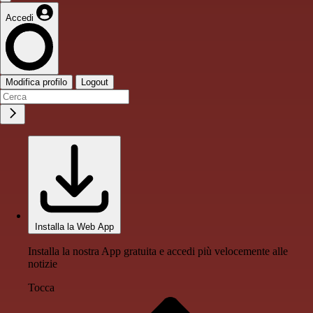
Accedi
Modifica profilo
Logout
Installa la Web App
Installa la nostra App gratuita e accedi più velocemente alle
notizie
Tocca