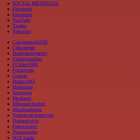
SOCIAL MEDIAGOL
Facebook
Instagram
YouTube
Twitter
Telegram
Calcionapoli1926
Cittaceleste
Derbyderbyderby
Fantamagazine
FCInter1908
Forzaroma
Golssip
Hellas1903
Ilmilanista
Juvenews
Mediagol
Milanistichannel
Mondoudinese
Notiziecalciomercato
Numericalcio
Padovasport
Pianetamilan
SOS Fanta