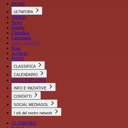
HOME
ULTIM'ORA
VIDEO
News
Pagelle
Classifica
Calendario
Tutti i sondaggi
Rosa
Archivio
FOTO
CLASSIFICA
CALENDARIO
RISULTATI LIVE
INFO E INIZIATIVE
CONTATTI
SOCIAL MEDIAGOL
I siti del nostro network
ULTIM'ORA