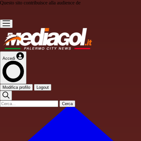
Questo sito contribuisce alla audience de
Accedi
Modifica profilo
Logout
Cerca