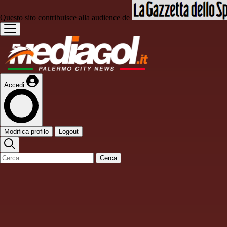
Questo sito contribuisce alla audience de
Accedi
Modifica profilo
Logout
Cerca