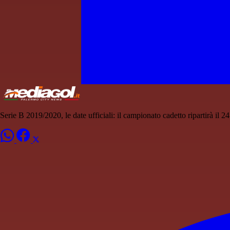
Serie B 2019/2020, le date ufficiali: il campionato cadetto ripartirà il 2