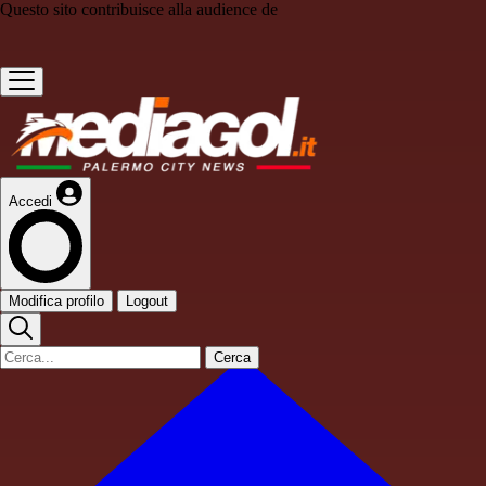
Questo sito contribuisce alla audience de
Accedi
Modifica profilo
Logout
Cerca