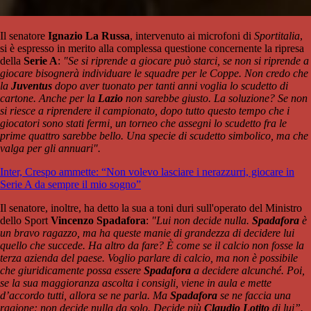
Il senatore
Ignazio La Russa
, intervenuto ai microfoni di
Sportitalia
,
si è espresso in merito alla complessa questione concernente la ripresa
della
Serie A
:
"Se si riprende a giocare può starci, se non si riprende a
giocare bisognerà individuare le squadre per le Coppe. Non credo che
la
Juventus
dopo aver tuonato per tanti anni voglia lo scudetto di
cartone. Anche per la
Lazio
non sarebbe giusto. La soluzione? Se non
si riesce a riprendere il campionato, dopo tutto questo tempo che i
giocatori sono stati fermi, un torneo che assegni lo scudetto fra le
prime quattro sarebbe bello. Una specie di scudetto simbolico, ma che
valga per gli annuari".
Inter, Crespo ammette: “Non volevo lasciare i nerazzurri, giocare in
Serie A da sempre il mio sogno”
Il senatore, inoltre, ha detto la sua a toni duri sull'operato del Ministro
dello Sport
Vincenzo
Spadafora
:
"Lui non decide nulla.
Spadafora
è
un bravo ragazzo, ma ha queste manie di grandezza di decidere lui
quello che succede. Ha altro da fare? È come se il calcio non fosse la
terza azienda del paese. Voglio parlare di calcio, ma non è possibile
che giuridicamente possa essere
Spadafora
a decidere alcunché. Poi,
se la sua maggioranza ascolta i consigli, viene in aula e mette
d’accordo tutti, allora se ne parla. Ma
Spadafora
se ne faccia una
ragione: non decide nulla da solo. Decide più
Claudio Lotito
di lui”.