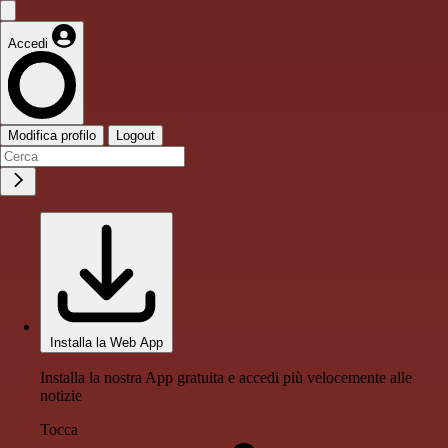
Accedi
Modifica profilo
Logout
Installa la Web App
Installa la nostra App gratuita e accedi più velocemente alle
notizie
Tocca