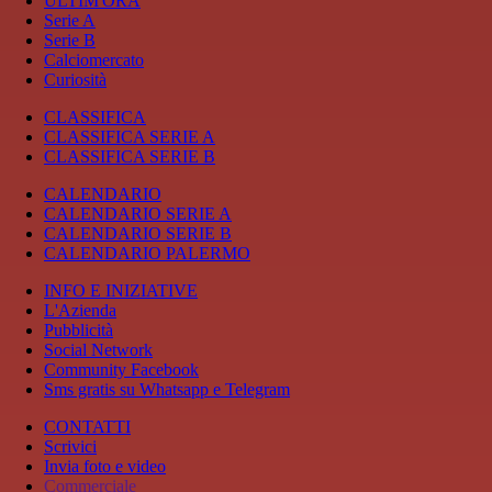
ULTIM'ORA
Serie A
Serie B
Calciomercato
Curiosità
CLASSIFICA
CLASSIFICA SERIE A
CLASSIFICA SERIE B
CALENDARIO
CALENDARIO SERIE A
CALENDARIO SERIE B
CALENDARIO PALERMO
INFO E INIZIATIVE
L'Azienda
Pubblicità
Social Network
Community Facebook
Sms gratis su Whatsapp e Telegram
CONTATTI
Scrivici
Invia foto e video
Commerciale