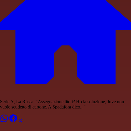
Serie A, La Russa: "Assegnazione titoli? Ho la soluzione, Juve non
vuole scudetto di cartone. A Spadafora dico..."