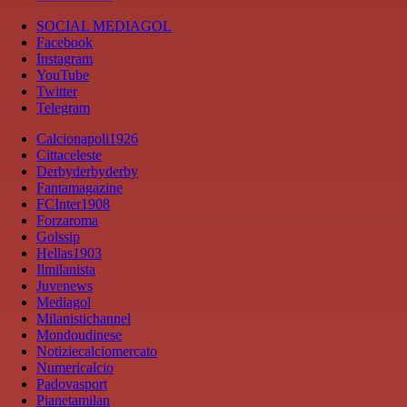
SOCIAL MEDIAGOL
Facebook
Instagram
YouTube
Twitter
Telegram
Calcionapoli1926
Cittaceleste
Derbyderbyderby
Fantamagazine
FCInter1908
Forzaroma
Golssip
Hellas1903
Ilmilanista
Juvenews
Mediagol
Milanistichannel
Mondoudinese
Notiziecalciomercato
Numericalcio
Padovasport
Pianetamilan