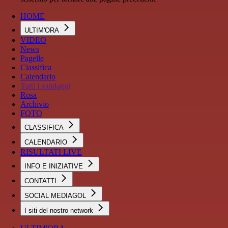
HOME
ULTIM'ORA
VIDEO
News
Pagelle
Classifica
Calendario
Tutti i sondaggi
Rosa
Archivio
FOTO
CLASSIFICA
CALENDARIO
RISULTATI LIVE
INFO E INIZIATIVE
CONTATTI
SOCIAL MEDIAGOL
I siti del nostro network