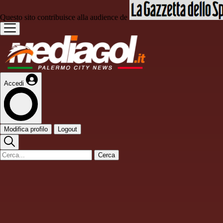
Questo sito contribuisce alla audience de
Accedi
Modifica profilo
Logout
Cerca