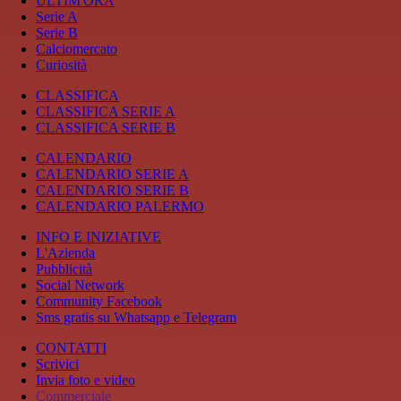
ULTIM'ORA
Serie A
Serie B
Calciomercato
Curiosità
CLASSIFICA
CLASSIFICA SERIE A
CLASSIFICA SERIE B
CALENDARIO
CALENDARIO SERIE A
CALENDARIO SERIE B
CALENDARIO PALERMO
INFO E INIZIATIVE
L'Azienda
Pubblicità
Social Network
Community Facebook
Sms gratis su Whatsapp e Telegram
CONTATTI
Scrivici
Invia foto e video
Commerciale