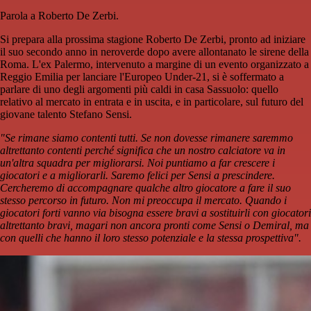
Parola a Roberto De Zerbi.
Si prepara alla prossima stagione Roberto De Zerbi, pronto ad iniziare
il suo secondo anno in neroverde dopo avere allontanato le sirene della
Roma. L'ex Palermo, intervenuto a margine di un evento organizzato a
Reggio Emilia per lanciare l'Europeo Under-21, si è soffermato a
parlare di uno degli argomenti più caldi in casa Sassuolo: quello
relativo al mercato in entrata e in uscita, e in particolare, sul futuro del
giovane talento Stefano Sensi.
"Se rimane siamo contenti tutti. Se non dovesse rimanere saremmo
altrettanto contenti perché significa che un nostro calciatore va in
un'altra squadra per migliorarsi. Noi puntiamo a far crescere i
giocatori e a migliorarli. Saremo felici per Sensi a prescindere.
Cercheremo di accompagnare qualche altro giocatore a fare il suo
stesso percorso in futuro. Non mi preoccupa il mercato. Quando i
giocatori forti vanno via bisogna essere bravi a sostituirli con giocatori
altrettanto bravi, magari non ancora pronti come Sensi o Demiral, ma
con quelli che hanno il loro stesso potenziale e la stessa prospettiva".