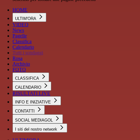
HOME
ULTIM'ORA
VIDEO
News
Pagelle
Classifica
Calendario
Tutti i sondaggi
Rosa
Archivio
FOTO
CLASSIFICA
CALENDARIO
RISULTATI LIVE
INFO E INIZIATIVE
CONTATTI
SOCIAL MEDIAGOL
I siti del nostro network