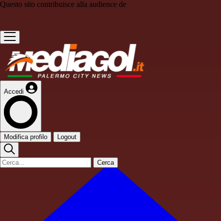
Questo sito contribuisce alla audience de
Accedi
Modifica profilo
Logout
Cerca