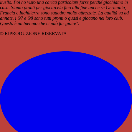
livello. Poi ho visto una carica particolare forse perché giochiamo in
casa. Siamo pronti per giocarcela fino alla fine anche se Germania,
Francia e Inghilterra sono squadre molto attrezzate. La qualità va ad
annate, i '97 e '98 sono tutti pronti o quasi e giocano nei loro club.
Questo è un biennio che ci può far gioire".
© RIPRODUZIONE RISERVATA