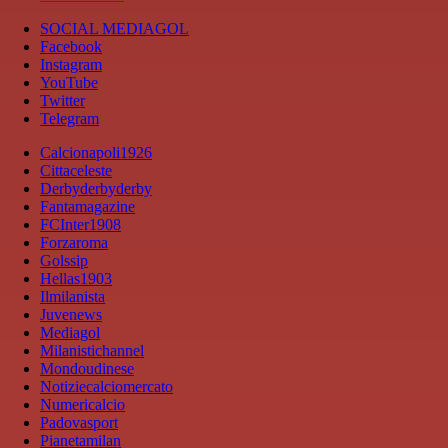
SOCIAL MEDIAGOL
Facebook
Instagram
YouTube
Twitter
Telegram
Calcionapoli1926
Cittaceleste
Derbyderbyderby
Fantamagazine
FCInter1908
Forzaroma
Golssip
Hellas1903
Ilmilanista
Juvenews
Mediagol
Milanistichannel
Mondoudinese
Notiziecalciomercato
Numericalcio
Padovasport
Pianetamilan