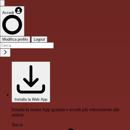
Accedi
Modifica profilo
Logout
Installa la Web App
Installa la nostra App gratuita e accedi più velocemente alle
notizie
Tocca