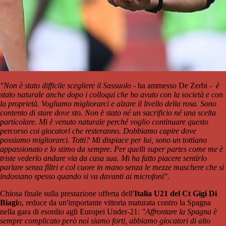
"Non è stato difficile scegliere il Sassuolo
- ha ammesso De Zerbi -
è
stato naturale anche dopo i colloqui che ho avuto con la società e con
la proprietà. Vogliamo migliorarci e alzare il livello della rosa. Sono
contento di stare dove sto. Non è stato né un sacrificio né una scelta
particolare. Mi è venuto naturale perché voglio continuare questo
percorso coi giocatori che resteranno. Dobbiamo capire dove
possiamo migliorarci. Totti? Mi dispiace per lui, sono un tottiano
appassionato e lo stimo da sempre. Per quelli super partes come me è
triste vederlo andare via da casa sua. Mi ha fatto piacere sentirlo
parlare senza filtri e col cuore in mano senza le mezze maschere che si
indossano spesso quando si va davanti ai microfoni".
Chiosa finale sulla prestazione offerta dell'
Italia U21 del Ct Gigi Di
Biagi
o, reduce da un'importante vittoria maturata contro la Spagna
nella gara di esordio agli Europei Under-21:
"Affrontare la Spagna è
sempre complicato però noi siamo forti, abbiamo giocatori di alto