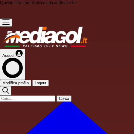
Questo sito contribuisce alla audience de
Accedi
Modifica profilo
Logout
Cerca