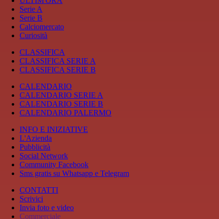
ULTIM'ORA
Serie A
Serie B
Calciomercato
Curiosità
CLASSIFICA
CLASSIFICA SERIE A
CLASSIFICA SERIE B
CALENDARIO
CALENDARIO SERIE A
CALENDARIO SERIE B
CALENDARIO PALERMO
INFO E INIZIATIVE
L'Azienda
Pubblicità
Social Network
Community Facebook
Sms gratis su Whatsapp e Telegram
CONTATTI
Scrivici
Invia foto e video
Commerciale