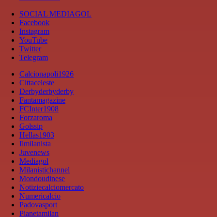
SOCIAL MEDIAGOL
Facebook
Instagram
YouTube
Twitter
Telegram
Calcionapoli1926
Cittaceleste
Derbyderbyderby
Fantamagazine
FCInter1908
Forzaroma
Golssip
Hellas1903
Ilmilanista
Juvenews
Mediagol
Milanistichannel
Mondoudinese
Notiziecalciomercato
Numericalcio
Padovasport
Pianetamilan