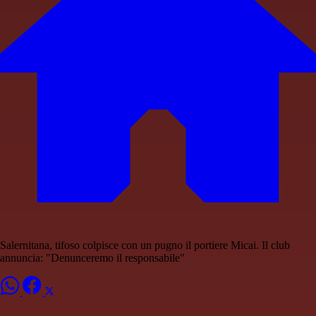
Salernitana, tifoso colpisce con un pugno il portiere Micai. Il club
annuncia: "Denunceremo il responsabile"