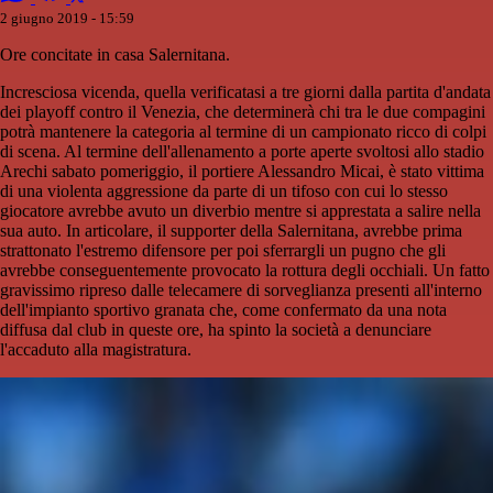
2 giugno 2019 - 15:59
Ore concitate in casa Salernitana.
Incresciosa vicenda, quella verificatasi a tre giorni dalla partita d'andata
dei playoff contro il Venezia, che determinerà chi tra le due compagini
potrà mantenere la categoria al termine di un campionato ricco di colpi
di scena. Al termine dell'allenamento a porte aperte svoltosi allo stadio
Arechi sabato pomeriggio, il portiere Alessandro Micai, è stato vittima
di una violenta aggressione da parte di un tifoso con cui lo stesso
giocatore avrebbe avuto un diverbio mentre si apprestata a salire nella
sua auto. In articolare, il supporter della Salernitana, avrebbe prima
strattonato l'estremo difensore per poi sferrargli un pugno che gli
avrebbe conseguentemente provocato la rottura degli occhiali. Un fatto
gravissimo ripreso dalle telecamere di sorveglianza presenti all'interno
dell'impianto sportivo granata che, come confermato da una nota
diffusa dal club in queste ore, ha spinto la società a denunciare
l'accaduto alla magistratura.