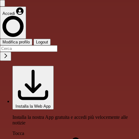
Accedi
Modifica profilo
Logout
Installa la Web App
Installa la nostra App gratuita e accedi più velocemente alle
notizie
Tocca