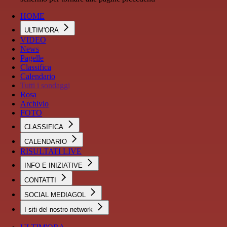
HOME
ULTIM'ORA
VIDEO
News
Pagelle
Classifica
Calendario
Tutti i sondaggi
Rosa
Archivio
FOTO
CLASSIFICA
CALENDARIO
RISULTATI LIVE
INFO E INIZIATIVE
CONTATTI
SOCIAL MEDIAGOL
I siti del nostro network