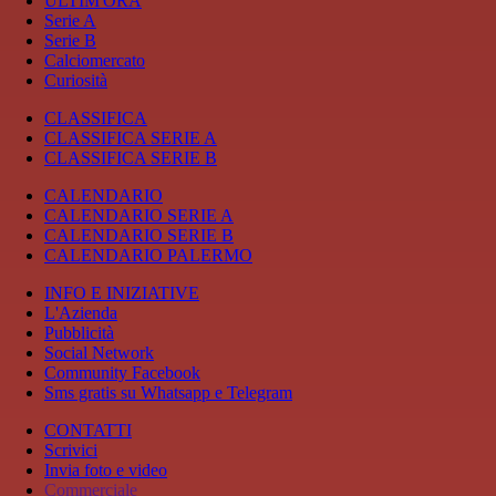
ULTIM'ORA
Serie A
Serie B
Calciomercato
Curiosità
CLASSIFICA
CLASSIFICA SERIE A
CLASSIFICA SERIE B
CALENDARIO
CALENDARIO SERIE A
CALENDARIO SERIE B
CALENDARIO PALERMO
INFO E INIZIATIVE
L'Azienda
Pubblicità
Social Network
Community Facebook
Sms gratis su Whatsapp e Telegram
CONTATTI
Scrivici
Invia foto e video
Commerciale