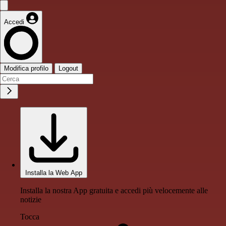
Accedi
Modifica profilo
Logout
Installa la Web App
Installa la nostra App gratuita e accedi più velocemente alle
notizie
Tocca