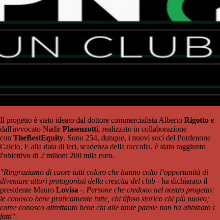
Il progetto è stato ideato dal dottore commercialista Alberto
Rigotto
e
dall'avvocato Nadir
Plasenzotti
, realizzato in collaborazione
con
TheBestEquity
. Sono 254, dunque, i nuovi soci del Pordenone
Calcio. E alla data di ieri, scadenza della raccolta, è stato raggiunto
l'obiettivo di 2 milioni 200 mila euro.
"Ringraziamo di cuore tutti coloro che hanno colto l’opportunità di
diventare attori protagonisti della crescita del club
- ha dichiarato il
presidente Mauro
Lovisa
-.
Persone che credono nel nostro progetto:
le conosco bene praticamente tutte, chi tifoso storico chi più nuovo;
come conosco altrettanto bene chi alle tante parole non ha abbinato i
fatti".