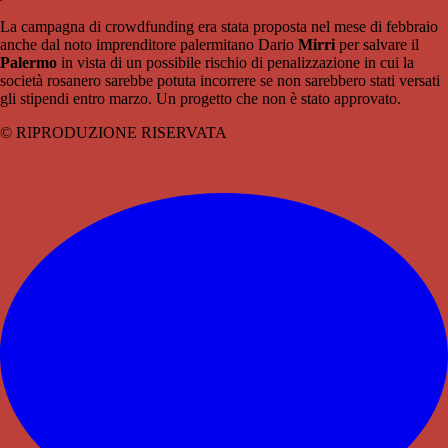
La campagna di crowdfunding era stata proposta nel mese di febbraio
anche dal noto imprenditore palermitano Dario
Mirri
per salvare il
Palermo
in vista di un possibile rischio di penalizzazione in cui la
società rosanero sarebbe potuta incorrere se non sarebbero stati versati
gli stipendi entro marzo. Un progetto che non è stato approvato.
© RIPRODUZIONE RISERVATA