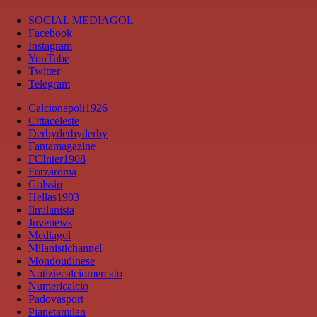
SOCIAL MEDIAGOL
Facebook
Instagram
YouTube
Twitter
Telegram
Calcionapoli1926
Cittaceleste
Derbyderbyderby
Fantamagazine
FCInter1908
Forzaroma
Golssip
Hellas1903
Ilmilanista
Juvenews
Mediagol
Milanistichannel
Mondoudinese
Notiziecalciomercato
Numericalcio
Padovasport
Pianetamilan