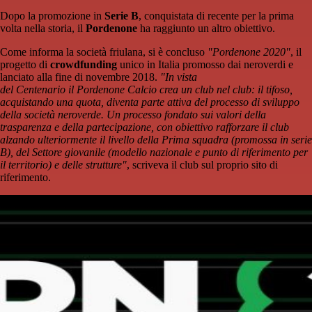
Dopo la promozione in
Serie B
, conquistata di recente per la prima
volta nella storia, il
Pordenone
ha raggiunto un altro obiettivo.
Come informa la società friulana, si è concluso
"Pordenone 2020"
, il
progetto di
crowdfunding
unico in Italia promosso dai neroverdi e
lanciato alla fine di novembre 2018.
"In vista
del Centenario il Pordenone Calcio crea un club nel club: il tifoso,
acquistando una quota, diventa parte attiva del processo di sviluppo
della società neroverde. Un processo fondato sui valori della
trasparenza e della partecipazione, con obiettivo rafforzare il club
alzando ulteriormente il livello della Prima squadra (promossa in serie
B), del Settore giovanile (modello nazionale e punto di riferimento per
il territorio) e delle strutture"
, scriveva il club sul proprio sito di
riferimento.