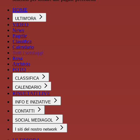
HOME
ULTIM'ORA
VIDEO
News
Pagelle
Classifica
Calendario
Tutti i sondaggi
Rosa
Archivio
FOTO
CLASSIFICA
CALENDARIO
RISULTATI LIVE
INFO E INIZIATIVE
CONTATTI
SOCIAL MEDIAGOL
I siti del nostro network