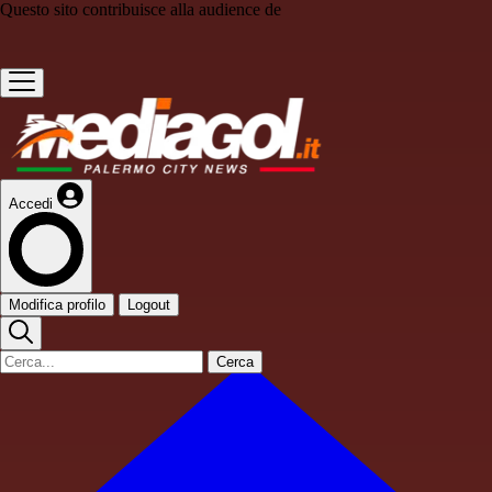
Questo sito contribuisce alla audience de
Accedi
Modifica profilo
Logout
Cerca