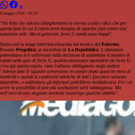
9 maggio 2020 - 10:24
"
Ho letto che adesso allargheranno la norma a tutti e dico che per
questa fase in cui il calcio avrà bisogno di ripartire può essere una
soluzione utile. Ma in generale, forse 5 cambi sono troppi
".
Inizia così la lunga intervista rilasciata dal tecnico del
Palermo
,
Rosario
Pergolizzi
, ai microfoni de
La Repubblica
. L'allenatore
palermitano si è soffermato sulla decisione di aumentare il numero di
cambi nelle gare di Serie A, qualora dovessero riprendere (in Serie D
c'era già questa regola, visto l'utilizzo obbligatorio degli under):
"
Adesso tutte le squadre torneranno in campo dopo quasi tre mesi di
inattività e quindi le condizioni atletiche di tutti i giocatori saranno
imperfette, o addirittura gli infortuni potrebbero moltiplicarsi. Per cui
avere la possibilità di fare più sostituzioni sarà vantaggiosa. Ma
nell’arco di una stagione normale mantengo qualche dubbio
".