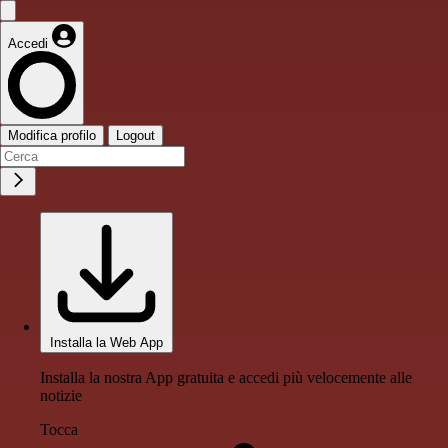
Accedi
Modifica profilo
Logout
Installa la Web App
Installa la nostra App gratuita e accedi più velocemente alle
notizie
Tocca