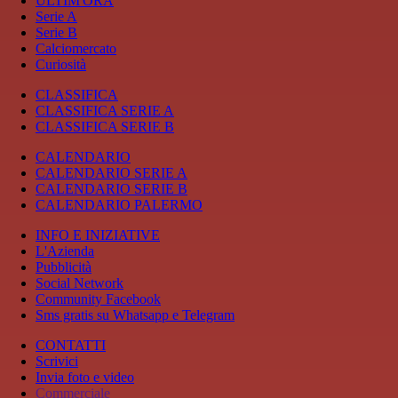
ULTIM'ORA
Serie A
Serie B
Calciomercato
Curiosità
CLASSIFICA
CLASSIFICA SERIE A
CLASSIFICA SERIE B
CALENDARIO
CALENDARIO SERIE A
CALENDARIO SERIE B
CALENDARIO PALERMO
INFO E INIZIATIVE
L'Azienda
Pubblicità
Social Network
Community Facebook
Sms gratis su Whatsapp e Telegram
CONTATTI
Scrivici
Invia foto e video
Commerciale