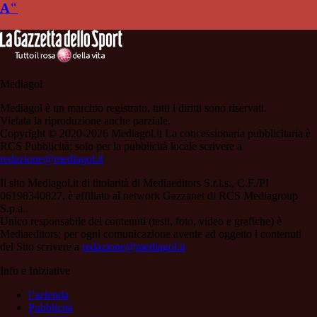
A"
Mediagol
Mediagol è un marchio registrato, tutti i diritti sono riservati.
Vietata la riproduzione anche parziale.
Copyright © 2020-2026 Mediagol.it La concessionaria pubblicitaria è
RCS Pubblicità; solo per la pubblicità locale scrivere a
redazione@mediagol.it
Il sito Mediagol.it di titolarità di Mediaeditors S.r.l.s., C.F./PI
06198340827, è affiliato al network Gazzanet di RCS Mediagroup
S.p.a..
Unico responsabile dei contenuti (testi, foto, video e grafiche) è
Mediaeditors; per ogni comunicazione avente ad oggetto i contenuti
del Sito scrivere a
redazione@mediagol.it
Info e Iniziative
l’azienda
Pubblicità