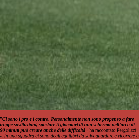
"
Ci sono i pro e i contro. Personalmente non sono propenso a fare
troppe sostituzioni, spostare 5 giocatori di uno scherma nell’arco di
90 minuti può creare anche delle difficoltà
- ha raccontato Pergolizzi
-.
In una squadra ci sono degli equilibri da salvaguardare e ricorrere a