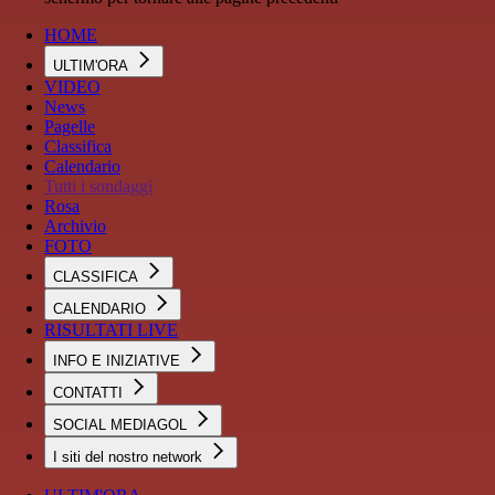
HOME
ULTIM'ORA
VIDEO
News
Pagelle
Classifica
Calendario
Tutti i sondaggi
Rosa
Archivio
FOTO
CLASSIFICA
CALENDARIO
RISULTATI LIVE
INFO E INIZIATIVE
CONTATTI
SOCIAL MEDIAGOL
I siti del nostro network