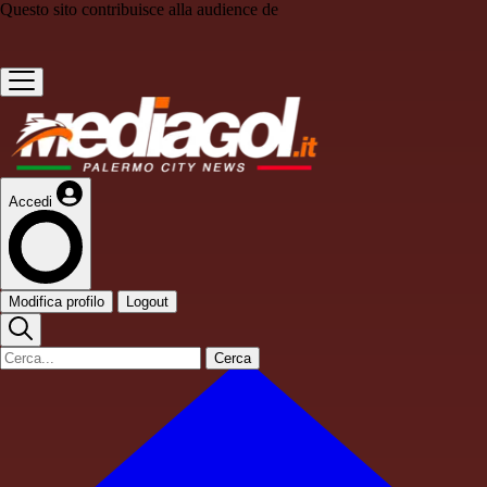
Questo sito contribuisce alla audience de
Accedi
Modifica profilo
Logout
Cerca