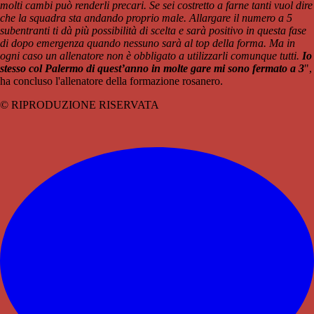
molti cambi può renderli precari. Se sei costretto a farne tanti vuol dire
che la squadra sta andando proprio male. Allargare il numero a 5
subentranti ti dà più possibilità di scelta e sarà positivo in questa fase
di dopo emergenza quando nessuno sarà al top della forma. Ma in
ogni caso un allenatore non è obbligato a utilizzarli comunque tutti.
Io
stesso col Palermo di quest’anno in molte gare mi sono fermato a 3
",
ha concluso l'allenatore della formazione rosanero.
© RIPRODUZIONE RISERVATA