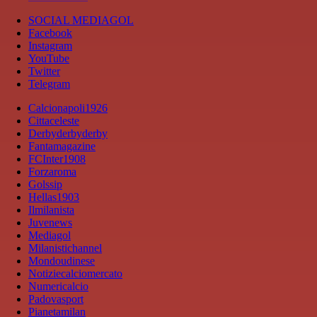
SOCIAL MEDIAGOL
Facebook
Instagram
YouTube
Twitter
Telegram
Calcionapoli1926
Cittaceleste
Derbyderbyderby
Fantamagazine
FCInter1908
Forzaroma
Golssip
Hellas1903
Ilmilanista
Juvenews
Mediagol
Milanistichannel
Mondoudinese
Notiziecalciomercato
Numericalcio
Padovasport
Pianetamilan