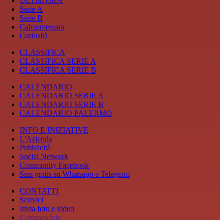
ULTIM'ORA
Serie A
Serie B
Calciomercato
Curiosità
CLASSIFICA
CLASSIFICA SERIE A
CLASSIFICA SERIE B
CALENDARIO
CALENDARIO SERIE A
CALENDARIO SERIE B
CALENDARIO PALERMO
INFO E INIZIATIVE
L'Azienda
Pubblicità
Social Network
Community Facebook
Sms gratis su Whatsapp e Telegram
CONTATTI
Scrivici
Invia foto e video
Commerciale