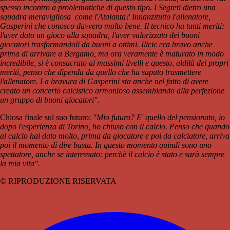
spesso incontro a problematiche di questo tipo. I Segreti dietro una
squadra meravigliosa come l'Atalanta? Innanzitutto l'allenatore,
Gasperini che conosco davvero molto bene. Il tecnico ha tanti meriti:
l'aver dato un gioco alla squadra, l'aver valorizzato dei buoni
giocatori trasformandoli da buoni a ottimi. Ilicic era bravo anche
prima di arrivare a Bergamo, ma ora veramente è maturato in modo
incredibile, si è consacrato ai massimi livelli e questo, aldilà dei propri
meriti, penso che dipenda da quello che ha saputo trasmettere
l'allenatore. La bravura di Gasperini sta anche nel fatto di avere
creato un concerto calcistico armonioso assemblando alla perfezione
un gruppo di buoni giocatori".
Chiosa finale sul suo futuro:
"Mio futuro? E' quello del pensionato, io
dopo l'esperienza di Torino, ho chiuso con il calcio. Penso che quando
al calcio hai dato molto, prima da giocatore e poi da calciatore, arriva
poi il momento di dire basta. In questo momento quindi sono uno
spettatore, anche se interessato: perchè il calcio è stato e sarà sempre
la mia vita".
© RIPRODUZIONE RISERVATA