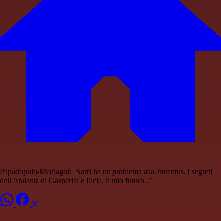
Papadopulo-Mediagol: "Sarri ha un problema alla Juventus. I segreti
dell'Atalanta di Gasperini e Ilicic, il mio futuro..."