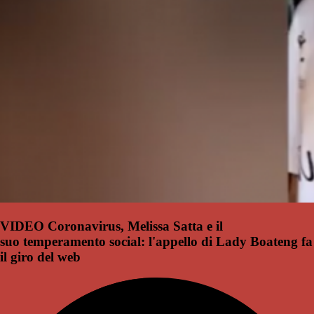
VIDEO Coronavirus, Melissa Satta e il
suo temperamento social: l'appello di Lady Boateng fa
il giro del web