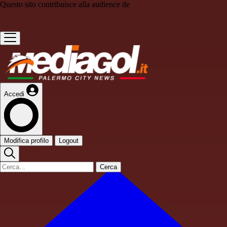
Questo sito contribuisce alla audience de
Accedi
Modifica profilo
Logout
Cerca