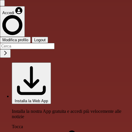
Accedi
Modifica profilo
Logout
Installa la Web App
Installa la nostra App gratuita e accedi più velocemente alle
notizie
Tocca