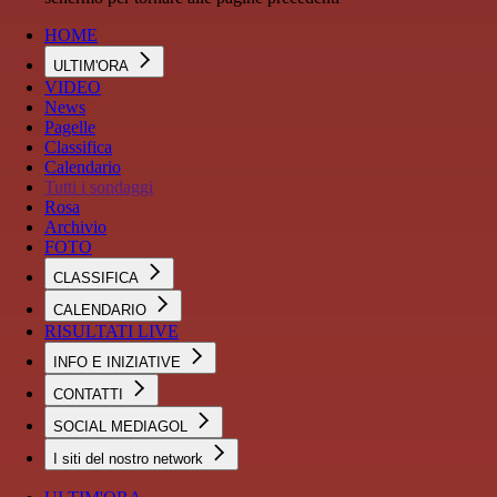
HOME
ULTIM'ORA
VIDEO
News
Pagelle
Classifica
Calendario
Tutti i sondaggi
Rosa
Archivio
FOTO
CLASSIFICA
CALENDARIO
RISULTATI LIVE
INFO E INIZIATIVE
CONTATTI
SOCIAL MEDIAGOL
I siti del nostro network