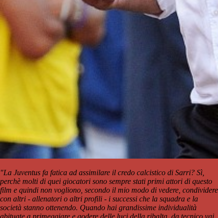
"La Juventus fa fatica ad assimilare il credo calcistico di Sarri? Sì,
perchè molti di quei giocatori sono sempre stati primi attori di questo
film e quindi non vogliono, secondo il mio modo di vedere, condividere
con altri - allenatori o altri profili - i successi che la squadra e la
società stanno ottenendo. Quando hai grandissime individualità
abituate a primeggiare e godere delle luci della ribalta, da tecnico vai