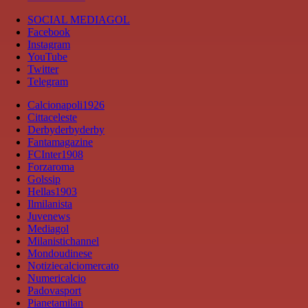
SOCIAL MEDIAGOL
Facebook
Instagram
YouTube
Twitter
Telegram
Calcionapoli1926
Cittaceleste
Derbyderbyderby
Fantamagazine
FCInter1908
Forzaroma
Golssip
Hellas1903
Ilmilanista
Juvenews
Mediagol
Milanistichannel
Mondoudinese
Notiziecalciomercato
Numericalcio
Padovasport
Pianetamilan