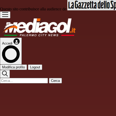
Questo sito contribuisce alla audience de
Accedi
Modifica profilo
Logout
Cerca