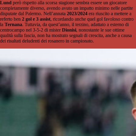
Lund
però rispetto alla scorsa stagione sembra essere un giocatore
completamente diverso, avendo avuto un impatto minimo nelle partite
disputate dal Palermo. Nell’annata
2023/2024
era riuscito a mettere a
referto ben
2 gol e 3 assist
, ricordando anche quel gol favoloso contro
la
Ternana
. Tuttavia, da quest’anno, il terzino, adattato a esterno di
centrocampo nel 3-5-2 di mister
Dionisi
, nonostante le sue ottime
qualità sulla fascia, non ha mostrato segnali di crescita, anche a causa
dei risultati deludenti dei rosanero in campionato.