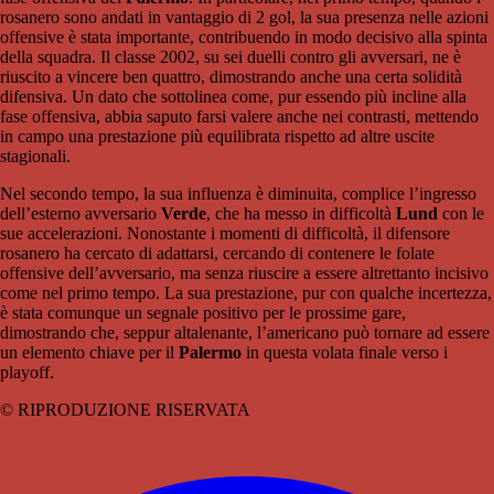
rosanero sono andati in vantaggio di 2 gol, la sua presenza nelle azioni
offensive è stata importante, contribuendo in modo decisivo alla spinta
della squadra. Il classe 2002, su sei duelli contro gli avversari, ne è
riuscito a vincere ben quattro, dimostrando anche una certa solidità
difensiva. Un dato che sottolinea come, pur essendo più incline alla
fase offensiva, abbia saputo farsi valere anche nei contrasti, mettendo
in campo una prestazione più equilibrata rispetto ad altre uscite
stagionali.
Nel secondo tempo, la sua influenza è diminuita, complice l’ingresso
dell’esterno avversario
Verde
, che ha messo in difficoltà
Lund
con le
sue accelerazioni. Nonostante i momenti di difficoltà, il difensore
rosanero ha cercato di adattarsi, cercando di contenere le folate
offensive dell’avversario, ma senza riuscire a essere altrettanto incisivo
come nel primo tempo. La sua prestazione, pur con qualche incertezza,
è stata comunque un segnale positivo per le prossime gare,
dimostrando che, seppur altalenante, l’americano può tornare ad essere
un elemento chiave per il
Palermo
in questa volata finale verso i
playoff.
© RIPRODUZIONE RISERVATA