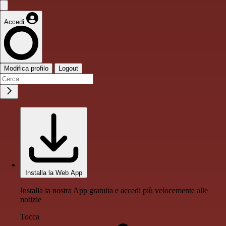
Accedi
Modifica profilo
Logout
Installa la Web App
Installa la nostra App gratuita e accedi più velocemente alle
notizie
Tocca