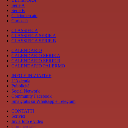
ULTIM'ORA
Serie A
Serie B
Calciomercato
Curiosità
CLASSIFICA
CLASSIFICA SERIE A
CLASSIFICA SERIE B
CALENDARIO
CALENDARIO SERIE A
CALENDARIO SERIE B
CALENDARIO PALERMO
INFO E INIZIATIVE
L'Azienda
Pubblicità
Social Network
Community Facebook
Sms gratis su Whatsapp e Telegram
CONTATTI
Scrivici
Invia foto e video
Commerciale