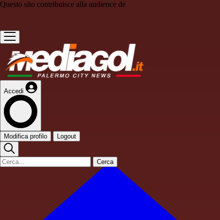
Questo sito contribuisce alla audience de
Accedi
Modifica profilo
Logout
Cerca