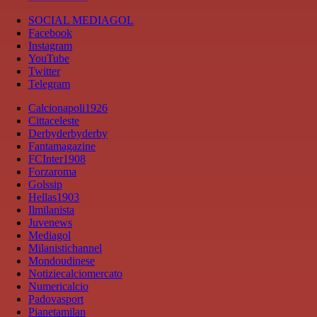
SOCIAL MEDIAGOL
Facebook
Instagram
YouTube
Twitter
Telegram
Calcionapoli1926
Cittaceleste
Derbyderbyderby
Fantamagazine
FCInter1908
Forzaroma
Golssip
Hellas1903
Ilmilanista
Juvenews
Mediagol
Milanistichannel
Mondoudinese
Notiziecalciomercato
Numericalcio
Padovasport
Pianetamilan