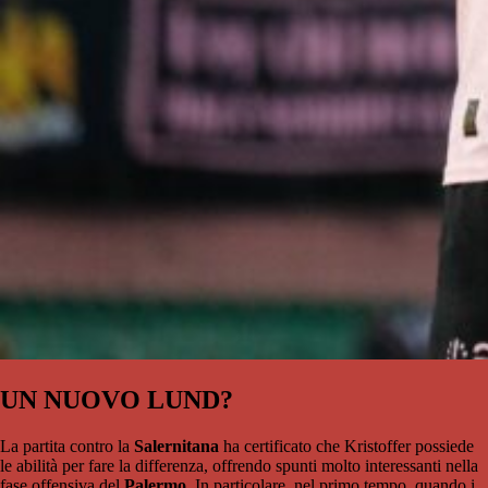
UN NUOVO LUND?
La partita contro la
Salernitana
ha certificato che Kristoffer possiede
le abilità per fare la differenza, offrendo spunti molto interessanti nella
fase offensiva del
Palermo
. In particolare, nel primo tempo, quando i