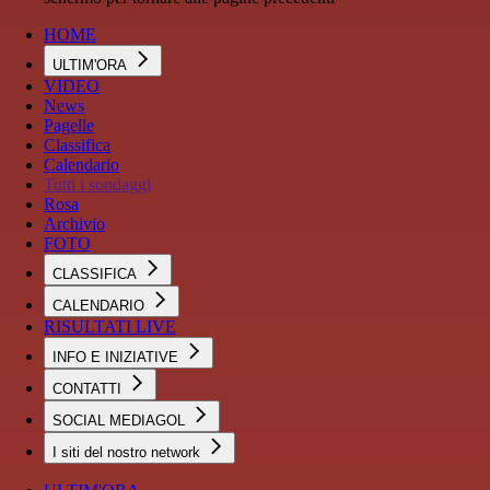
HOME
ULTIM'ORA
VIDEO
News
Pagelle
Classifica
Calendario
Tutti i sondaggi
Rosa
Archivio
FOTO
CLASSIFICA
CALENDARIO
RISULTATI LIVE
INFO E INIZIATIVE
CONTATTI
SOCIAL MEDIAGOL
I siti del nostro network