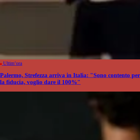
Ultim’ora
Palermo, Strefezza arriva in Italia: "Sono contento per
la fiducia, voglio dare il 100%"