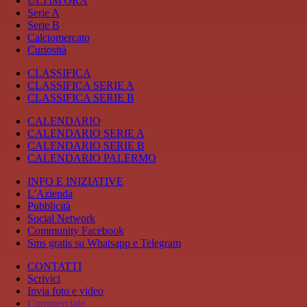
ULTIM'ORA
Serie A
Serie B
Calciomercato
Curiosità
CLASSIFICA
CLASSIFICA SERIE A
CLASSIFICA SERIE B
CALENDARIO
CALENDARIO SERIE A
CALENDARIO SERIE B
CALENDARIO PALERMO
INFO E INIZIATIVE
L'Azienda
Pubblicità
Social Network
Community Facebook
Sms gratis su Whatsapp e Telegram
CONTATTI
Scrivici
Invia foto e video
Commerciale