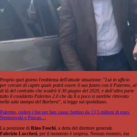
Proprio quel giorno l'emblema dell'attuale situazione: "
Lui in ufficio
per cercare di capire quale potrà essere il suo futuro con il Palermo, al
di là del contratto che scadrà il 30 giugno del 2020, e dall’altra parte
tutto il cosiddetto Palermo 2.0 che da lì a poco si sarebbe ritrovato
nella sala stampa del Barbera
”, si legge sul quotidiano.
Palermo, cedere i big per fare cassa: bottino da 13,5 milioni di euro.
Nestorovski e Puscas…
La posizione di
Rino Foschi
, a detta del direttore generale
Fabrizio Lucchesi
, per il momento è sospesa. Nessun esonero, ma