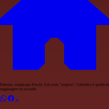
Palermo, rompicapo Foschi: il ds resta "sospeso", l'obiettivo è quello di
raggiungere un accordo