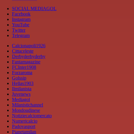
SOCIAL MEDIAGOL
Facebook
Instagram
YouTube
Twitter
Telegram
Calcionapoli1926
Cittaceleste
Derbyderbyderby
Fantamagazine
FCInter1908
Forzaroma
Golssip
Hellas1903
Ilmilanista
Juvenews
Mediagol
Milanistichannel
Mondoudinese
Notiziecalciomercato
Numericalcio
Padovasport
Pianetamilan