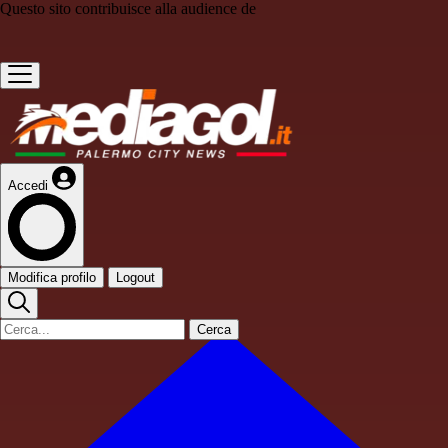
Questo sito contribuisce alla audience de
Accedi
Modifica profilo
Logout
Cerca