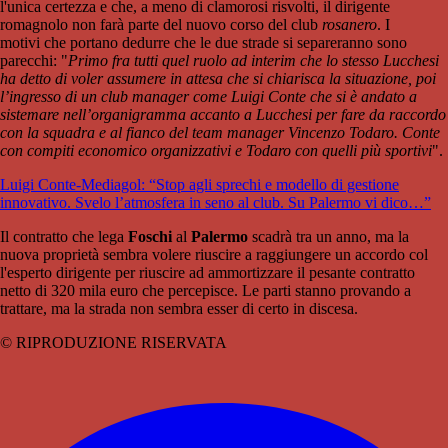
l'unica certezza e che, a meno di clamorosi risvolti, il dirigente
romagnolo non farà parte del nuovo corso del club
rosanero
. I
motivi che portano dedurre che le due strade si separeranno sono
parecchi: "
Primo fra tutti quel ruolo ad interim che lo stesso Lucchesi
ha detto di voler assumere in attesa che si chiarisca la situazione, poi
l’ingresso di un club manager come Luigi Conte che si è andato a
sistemare nell’organigramma accanto a Lucchesi per fare da raccordo
con la squadra e al fianco del team manager Vincenzo Todaro. Conte
con compiti economico organizzativi e Todaro con quelli più sportivi
".
Luigi Conte-Mediagol: “Stop agli sprechi e modello di gestione
innovativo. Svelo l’atmosfera in seno al club. Su Palermo vi dico…”
Il contratto che lega
Foschi
al
Palermo
scadrà tra un anno, ma la
nuova proprietà sembra volere riuscire a raggiungere un accordo col
l'esperto dirigente per riuscire ad ammortizzare il pesante contratto
netto di 320 mila euro che percepisce. Le parti stanno provando a
trattare, ma la strada non sembra esser di certo in discesa.
© RIPRODUZIONE RISERVATA