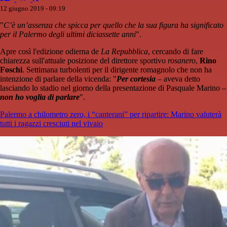
12 giugno 2019 - 09:19
"
C’è un’assenza che spicca per quello che la sua figura ha significato
per il Palermo degli ultimi diciassette anni
".
Apre così l'edizione odierna de
La Repubblica
, cercando di fare
chiarezza sull'attuale posizione del direttore sportivo
rosanero
,
Rino
Foschi
. Settimana turbolenti per il dirigente romagnolo che non ha
intenzione di parlare della vicenda: "
Per cortesia
– aveva detto
lasciando lo stadio nel giorno della presentazione di Pasquale Marino –
non ho voglia di parlare
".
Palermo a chilometro zero, i “canterani” per ripartire: Marino valuterà
tutti i ragazzi cresciuti nel vivaio