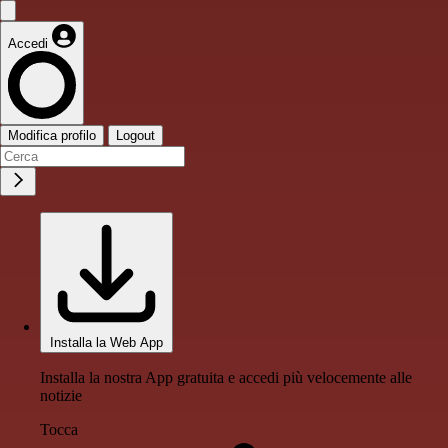
Accedi
Modifica profilo
Logout
Installa la Web App
Installa la nostra App gratuita e accedi più velocemente alle
notizie
Tocca