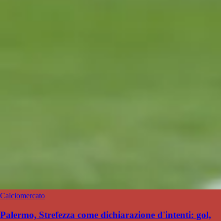
Calciomercato
Palermo, Strefezza come dichiarazione d'intenti: gol,