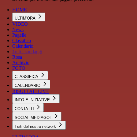
HOME
ULTIM'ORA
VIDEO
News
Pagelle
Classifica
Calendario
Tutti i sondaggi
Rosa
Archivio
FOTO
CLASSIFICA
CALENDARIO
RISULTATI LIVE
INFO E INIZIATIVE
CONTATTI
SOCIAL MEDIAGOL
I siti del nostro network