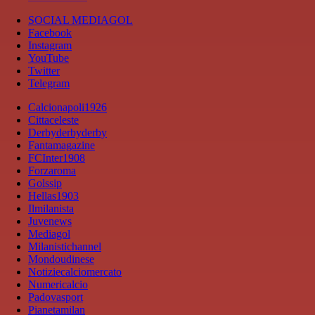
SOCIAL MEDIAGOL
Facebook
Instagram
YouTube
Twitter
Telegram
Calcionapoli1926
Cittaceleste
Derbyderbyderby
Fantamagazine
FCInter1908
Forzaroma
Golssip
Hellas1903
Ilmilanista
Juvenews
Mediagol
Milanistichannel
Mondoudinese
Notiziecalciomercato
Numericalcio
Padovasport
Pianetamilan