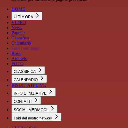
HOME
ULTIM'ORA
VIDEO
News
Pagelle
Classifica
Calendario
Tutti i sondaggi
Rosa
Archivio
FOTO
CLASSIFICA
CALENDARIO
RISULTATI LIVE
INFO E INIZIATIVE
CONTATTI
SOCIAL MEDIAGOL
I siti del nostro network