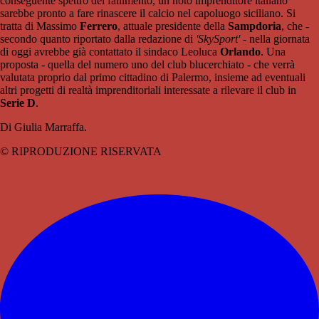
conseguente spettro del fallimento, un noto imprenditore italiano
sarebbe pronto a fare rinascere il calcio nel capoluogo siciliano. Si
tratta di Massimo
Ferrero
, attuale presidente della
Sampdoria
, che -
secondo quanto riportato dalla redazione di
'SkySport'
- nella giornata
di oggi avrebbe già contattato il sindaco Leoluca
Orlando
. Una
proposta - quella del numero uno del club blucerchiato - che verrà
valutata proprio dal primo cittadino di Palermo, insieme ad eventuali
altri progetti di realtà imprenditoriali interessate a rilevare il club in
Serie D
.
Di Giulia Marraffa.
© RIPRODUZIONE RISERVATA