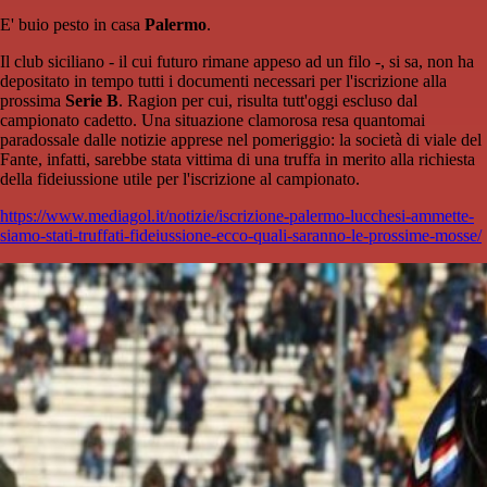
E' buio pesto in casa
Palermo
.
Il club siciliano - il cui futuro rimane appeso ad un filo -, si sa, non ha
depositato in tempo tutti i documenti necessari per l'iscrizione alla
prossima
Serie B
. Ragion per cui, risulta tutt'oggi escluso dal
campionato cadetto. Una situazione clamorosa resa quantomai
paradossale dalle notizie apprese nel pomeriggio: la società di viale del
Fante, infatti, sarebbe stata vittima di una truffa in merito alla richiesta
della fideiussione utile per l'iscrizione al campionato.
https://www.mediagol.it/notizie/iscrizione-palermo-lucchesi-ammette-
siamo-stati-truffati-fideiussione-ecco-quali-saranno-le-prossime-mosse/