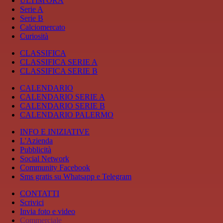
ULTIM'ORA
Serie A
Serie B
Calciomercato
Curiosità
CLASSIFICA
CLASSIFICA SERIE A
CLASSIFICA SERIE B
CALENDARIO
CALENDARIO SERIE A
CALENDARIO SERIE B
CALENDARIO PALERMO
INFO E INIZIATIVE
L'Azienda
Pubblicità
Social Network
Community Facebook
Sms gratis su Whatsapp e Telegram
CONTATTI
Scrivici
Invia foto e video
Commerciale