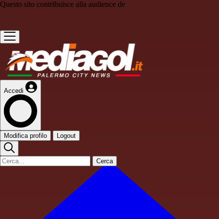
Questo sito contribuisce alla audience de
Accedi
Modifica profilo
Logout
Cerca