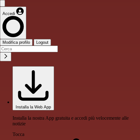
Accedi
Modifica profilo
Logout
Installa la Web App
Installa la nostra App gratuita e accedi più velocemente alle
notizie
Tocca