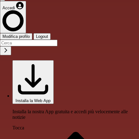
Accedi
Modifica profilo
Logout
Installa la Web App
Installa la nostra App gratuita e accedi più velocemente alle
notizie
Tocca