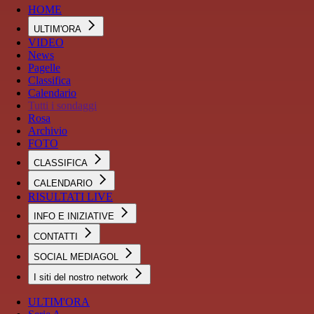
HOME
ULTIM'ORA
VIDEO
News
Pagelle
Classifica
Calendario
Tutti i sondaggi
Rosa
Archivio
FOTO
CLASSIFICA
CALENDARIO
RISULTATI LIVE
INFO E INIZIATIVE
CONTATTI
SOCIAL MEDIAGOL
I siti del nostro network
ULTIM'ORA