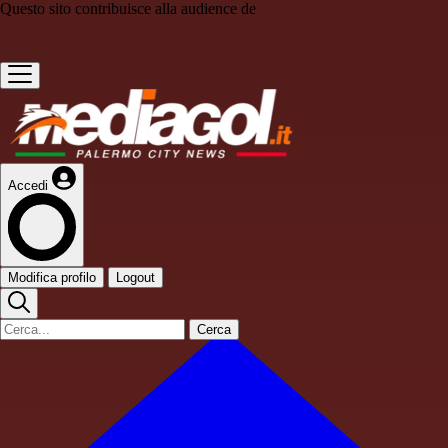
Questo sito contribuisce alla audience de
Accedi
Modifica profilo
Logout
Cerca