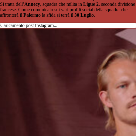
Si tratta dell’
Annecy
, squadra che milita in
Ligue 2
, seconda divisione
francese. Come comunicato sui vari profili social della squadra che
affronterà il
Palermo
la sfida si terrà il
30 Luglio
.
Caricamento post Instagram...