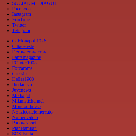
SOCIAL MEDIAGOL
Facebook
Instagram
YouTube
Twitter
Telegram
Calcionapoli1926
Cittaceleste
Derbyderbyderby
Fantamagazine
FCInter1908
Forzaroma
Golssip
Hellas1903
Ilmilanista
Juvenews
Mediagol
Milanistichannel
Mondoudinese
Notiziecalciomercato
Numericalcio
Padovasport
Pianetamilan
SOS Fanta