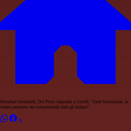
Mondiali femminili, Del Piero risponde a Girelli: "Siete bravissime, la
vostra passione sta conquistando tutti gli italiani"