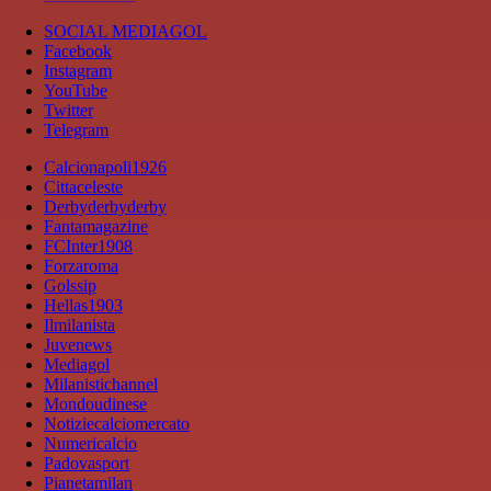
SOCIAL MEDIAGOL
Facebook
Instagram
YouTube
Twitter
Telegram
Calcionapoli1926
Cittaceleste
Derbyderbyderby
Fantamagazine
FCInter1908
Forzaroma
Golssip
Hellas1903
Ilmilanista
Juvenews
Mediagol
Milanistichannel
Mondoudinese
Notiziecalciomercato
Numericalcio
Padovasport
Pianetamilan