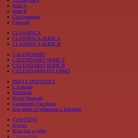
ULTIM'ORA
Serie A
Serie B
Calciomercato
Curiosità
CLASSIFICA
CLASSIFICA SERIE A
CLASSIFICA SERIE B
CALENDARIO
CALENDARIO SERIE A
CALENDARIO SERIE B
CALENDARIO PALERMO
INFO E INIZIATIVE
L'Azienda
Pubblicità
Social Network
Community Facebook
Sms gratis su Whatsapp e Telegram
CONTATTI
Scrivici
Invia foto e video
Commerciale