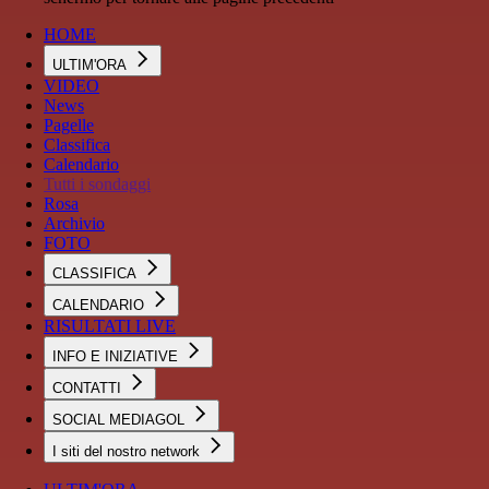
HOME
ULTIM'ORA
VIDEO
News
Pagelle
Classifica
Calendario
Tutti i sondaggi
Rosa
Archivio
FOTO
CLASSIFICA
CALENDARIO
RISULTATI LIVE
INFO E INIZIATIVE
CONTATTI
SOCIAL MEDIAGOL
I siti del nostro network