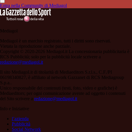
Entra nella Community di Mediagol
Mediagol
Mediagol è un marchio registrato, tutti i diritti sono riservati.
Vietata la riproduzione anche parziale.
Copyright © 2020-2026 Mediagol.it La concessionaria pubblicitaria è
RCS Pubblicità; solo per la pubblicità locale scrivere a
redazione@mediagol.it
Il sito Mediagol.it di titolarità di Mediaeditors S.r.l.s., C.F./PI
06198340827, è affiliato al network Gazzanet di RCS Mediagroup
S.p.a..
Unico responsabile dei contenuti (testi, foto, video e grafiche) è
Mediaeditors; per ogni comunicazione avente ad oggetto i contenuti
del Sito scrivere a
redazione@mediagol.it
Info e Iniziative
l’azienda
Pubblicità
Social Network