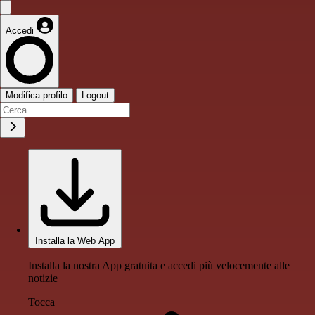
Accedi
Modifica profilo
Logout
Installa la Web App
Installa la nostra App gratuita e accedi più velocemente alle
notizie
Tocca