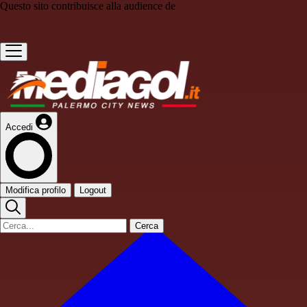
Questo sito contribuisce alla audience de
Accedi
Modifica profilo
Logout
Cerca