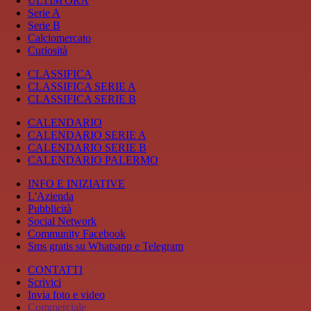
ULTIM'ORA
Serie A
Serie B
Calciomercato
Curiosità
CLASSIFICA
CLASSIFICA SERIE A
CLASSIFICA SERIE B
CALENDARIO
CALENDARIO SERIE A
CALENDARIO SERIE B
CALENDARIO PALERMO
INFO E INIZIATIVE
L'Azienda
Pubblicità
Social Network
Community Facebook
Sms gratis su Whatsapp e Telegram
CONTATTI
Scrivici
Invia foto e video
Commerciale