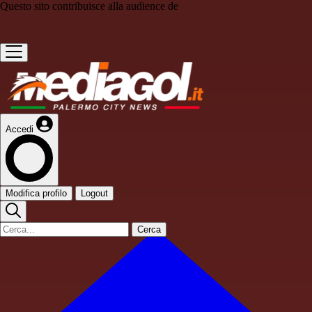
Questo sito contribuisce alla audience de
Accedi
Modifica profilo
Logout
Cerca