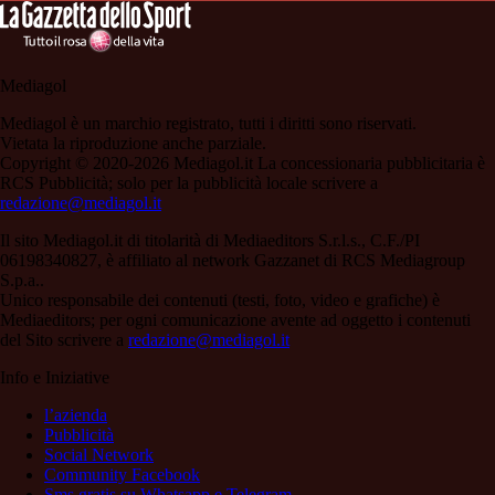
Mediagol
Mediagol è un marchio registrato, tutti i diritti sono riservati.
Vietata la riproduzione anche parziale.
Copyright © 2020-2026 Mediagol.it La concessionaria pubblicitaria è
RCS Pubblicità; solo per la pubblicità locale scrivere a
redazione@mediagol.it
Il sito Mediagol.it di titolarità di Mediaeditors S.r.l.s., C.F./PI
06198340827, è affiliato al network Gazzanet di RCS Mediagroup
S.p.a..
Unico responsabile dei contenuti (testi, foto, video e grafiche) è
Mediaeditors; per ogni comunicazione avente ad oggetto i contenuti
del Sito scrivere a
redazione@mediagol.it
Info e Iniziative
l’azienda
Pubblicità
Social Network
Community Facebook
Sms gratis su Whatsapp e Telegram