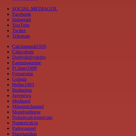
SOCIAL MEDIAGOL
Facebook
Instagram
YouTube
Twitter
Telegram
Calcionapoli1926
Cittaceleste
Derbyderbyderby
Fantamagazine
FCInter1908
Forzaroma
Golssip
Hellas1903
Ilmilanista
Juvenews
Mediagol
Milanistichannel
Mondoudinese
Notiziecalciomercato
Numericalcio
Padovasport
Pianetamilan