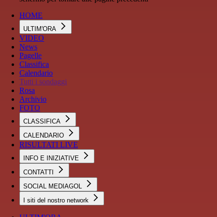
HOME
ULTIM'ORA
VIDEO
News
Pagelle
Classifica
Calendario
Tutti i sondaggi
Rosa
Archivio
FOTO
CLASSIFICA
CALENDARIO
RISULTATI LIVE
INFO E INIZIATIVE
CONTATTI
SOCIAL MEDIAGOL
I siti del nostro network