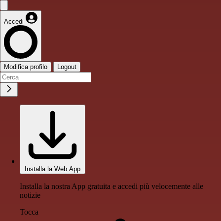
Accedi
Modifica profilo
Logout
Installa la Web App
Installa la nostra App gratuita e accedi più velocemente alle
notizie
Tocca