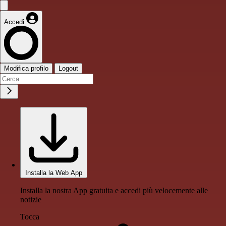
Accedi
Modifica profilo
Logout
Installa la Web App
Installa la nostra App gratuita e accedi più velocemente alle
notizie
Tocca