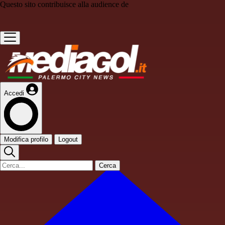
Questo sito contribuisce alla audience de
Accedi
Modifica profilo
Logout
Cerca