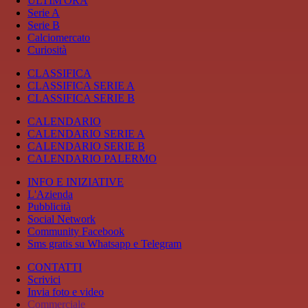
ULTIM'ORA
Serie A
Serie B
Calciomercato
Curiosità
CLASSIFICA
CLASSIFICA SERIE A
CLASSIFICA SERIE B
CALENDARIO
CALENDARIO SERIE A
CALENDARIO SERIE B
CALENDARIO PALERMO
INFO E INIZIATIVE
L'Azienda
Pubblicità
Social Network
Community Facebook
Sms gratis su Whatsapp e Telegram
CONTATTI
Scrivici
Invia foto e video
Commerciale