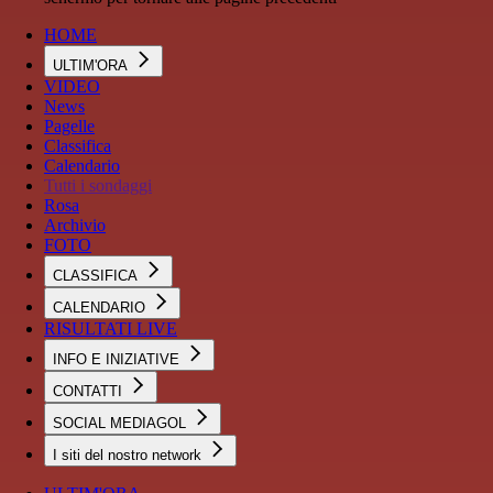
HOME
ULTIM'ORA
VIDEO
News
Pagelle
Classifica
Calendario
Tutti i sondaggi
Rosa
Archivio
FOTO
CLASSIFICA
CALENDARIO
RISULTATI LIVE
INFO E INIZIATIVE
CONTATTI
SOCIAL MEDIAGOL
I siti del nostro network