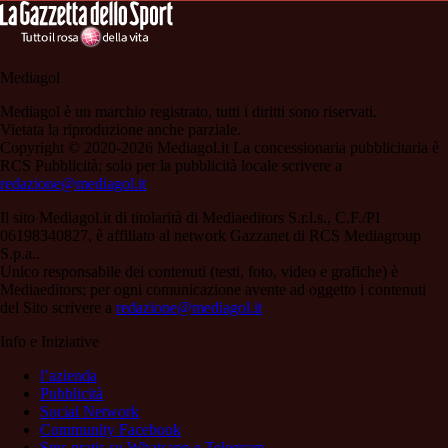
Mediagol
Mediagol è un marchio registrato, tutti i diritti sono riservati.
Vietata la riproduzione anche parziale.
Copyright © 2020-2026 Mediagol.it La concessionaria pubblicitaria è
RCS Pubblicità; solo per la pubblicità locale scrivere a
redazione@mediagol.it
Il sito Mediagol.it di titolarità di Mediaeditors S.r.l.s., C.F./PI
06198340827, è affiliato al network Gazzanet di RCS Mediagroup
S.p.a..
Unico responsabile dei contenuti (testi, foto, video e grafiche) è
Mediaeditors; per ogni comunicazione avente ad oggetto i contenuti
del Sito scrivere a
redazione@mediagol.it
Info e Iniziative
l’azienda
Pubblicità
Social Network
Community Facebook
Sms gratis su Whatsapp e Telegram