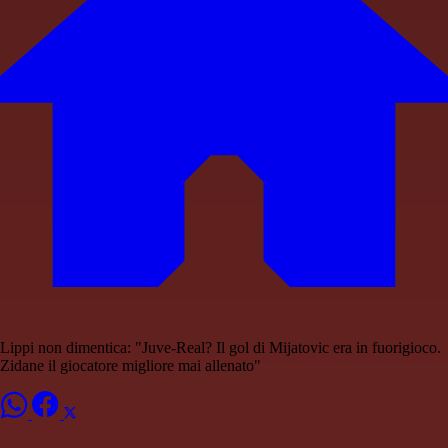
Lippi non dimentica: "Juve-Real? Il gol di Mijatovic era in fuorigioco.
Zidane il giocatore migliore mai allenato"