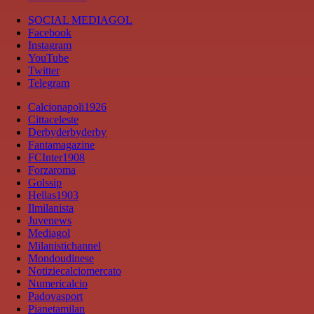
SOCIAL MEDIAGOL
Facebook
Instagram
YouTube
Twitter
Telegram
Calcionapoli1926
Cittaceleste
Derbyderbyderby
Fantamagazine
FCInter1908
Forzaroma
Golssip
Hellas1903
Ilmilanista
Juvenews
Mediagol
Milanistichannel
Mondoudinese
Notiziecalciomercato
Numericalcio
Padovasport
Pianetamilan