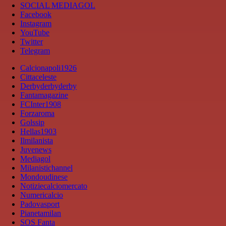
SOCIAL MEDIAGOL
Facebook
Instagram
YouTube
Twitter
Telegram
Calcionapoli1926
Cittaceleste
Derbyderbyderby
Fantamagazine
FCInter1908
Forzaroma
Golssip
Hellas1903
Ilmilanista
Juvenews
Mediagol
Milanistichannel
Mondoudinese
Notiziecalciomercato
Numericalcio
Padovasport
Pianetamilan
SOS Fanta