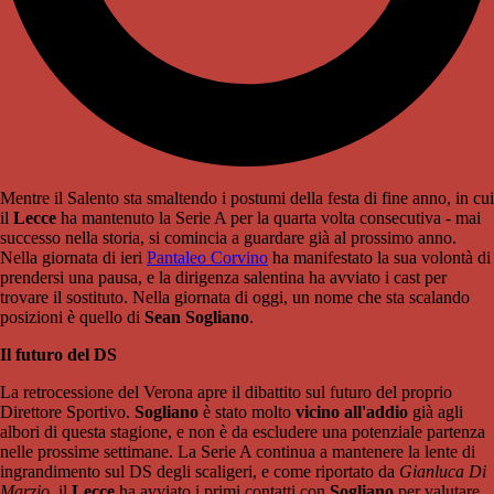
Mentre il Salento sta smaltendo i postumi della festa di fine anno, in cui
il
Lecce
ha mantenuto la Serie A per la quarta volta consecutiva - mai
successo nella storia, si comincia a guardare già al prossimo anno.
Nella giornata di ieri
Pantaleo Corvino
ha manifestato la sua volontà di
prendersi una pausa, e la dirigenza salentina ha avviato i cast per
trovare il sostituto. Nella giornata di oggi, un nome che sta scalando
posizioni è quello di
Sean Sogliano
.
Il futuro del DS
La retrocessione del Verona apre il dibattito sul futuro del proprio
Direttore Sportivo.
Sogliano
è stato molto
vicino all'addio
già agli
albori di questa stagione, e non è da escludere una potenziale partenza
nelle prossime settimane. La Serie A continua a mantenere la lente di
ingrandimento sul DS degli scaligeri, e come riportato da
Gianluca Di
Marzio
, il
Lecce
ha avviato i primi contatti con
Sogliano
per valutare