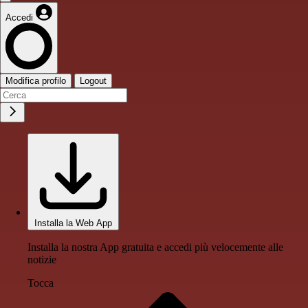
Accedi
Modifica profilo
Logout
Installa la Web App
Installa la nostra App gratuita e accedi più velocemente alle
notizie
Tocca