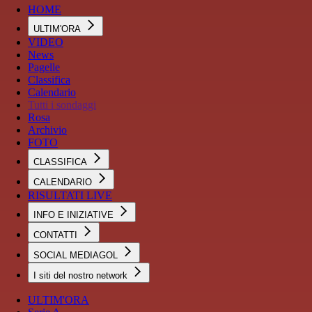
HOME
ULTIM'ORA
VIDEO
News
Pagelle
Classifica
Calendario
Tutti i sondaggi
Rosa
Archivio
FOTO
CLASSIFICA
CALENDARIO
RISULTATI LIVE
INFO E INIZIATIVE
CONTATTI
SOCIAL MEDIAGOL
I siti del nostro network
ULTIM'ORA