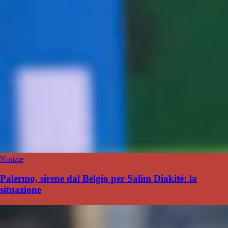
Notizie
Palermo, sirene dal Belgio per Salim Diakité: la
situazione