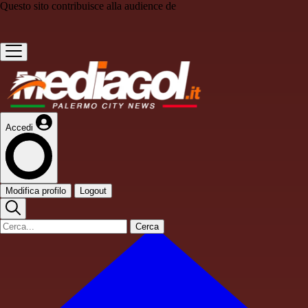
Questo sito contribuisce alla audience de
Accedi
Modifica profilo
Logout
Cerca