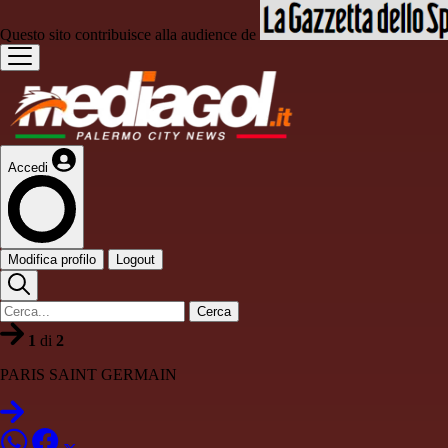
Questo sito contribuisce alla audience de
Accedi
Modifica profilo
Logout
Cerca
1
di
2
PARIS SAINT GERMAIN