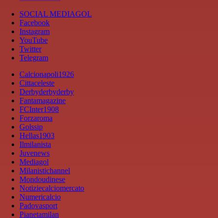
SOCIAL MEDIAGOL
Facebook
Instagram
YouTube
Twitter
Telegram
Calcionapoli1926
Cittaceleste
Derbyderbyderby
Fantamagazine
FCInter1908
Forzaroma
Golssip
Hellas1903
Ilmilanista
Juvenews
Mediagol
Milanistichannel
Mondoudinese
Notiziecalciomercato
Numericalcio
Padovasport
Pianetamilan