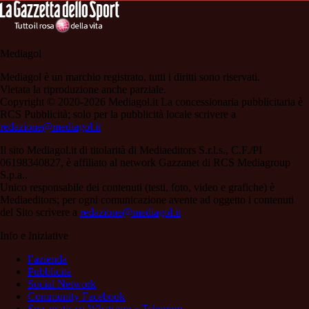
Mediagol
Mediagol è un marchio registrato, tutti i diritti sono riservati.
Vietata la riproduzione anche parziale.
Copyright © 2020-2026 Mediagol.it La concessionaria pubblicitaria è
RCS Pubblicità; solo per la pubblicità locale scrivere a
redazione@mediagol.it
Il sito Mediagol.it di titolarità di Mediaeditors S.r.l.s., C.F./PI
06198340827, è affiliato al network Gazzanet di RCS Mediagroup
S.p.a..
Unico responsabile dei contenuti (testi, foto, video e grafiche) è
Mediaeditors; per ogni comunicazione avente ad oggetto i contenuti
del Sito scrivere a
redazione@mediagol.it
Info e Iniziative
l’azienda
Pubblicità
Social Network
Community Facebook
Sms gratis su Whatsapp e Telegram