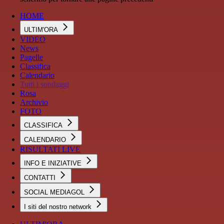
HOME
ULTIM'ORA
VIDEO
News
Pagelle
Classifica
Calendario
Tutti i sondaggi
Rosa
Archivio
FOTO
CLASSIFICA
CALENDARIO
RISULTATI LIVE
INFO E INIZIATIVE
CONTATTI
SOCIAL MEDIAGOL
I siti del nostro network