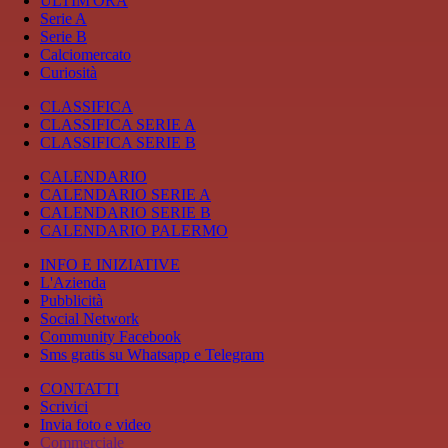
ULTIM'ORA
Serie A
Serie B
Calciomercato
Curiosità
CLASSIFICA
CLASSIFICA SERIE A
CLASSIFICA SERIE B
CALENDARIO
CALENDARIO SERIE A
CALENDARIO SERIE B
CALENDARIO PALERMO
INFO E INIZIATIVE
L'Azienda
Pubblicità
Social Network
Community Facebook
Sms gratis su Whatsapp e Telegram
CONTATTI
Scrivici
Invia foto e video
Commerciale