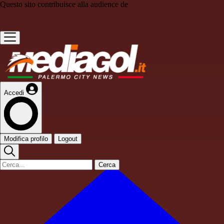
Questo sito contribuisce alla audience de
Accedi
Modifica profilo
Logout
Cerca