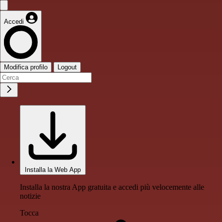
Accedi
Modifica profilo
Logout
Installa la Web App
Installa la nostra App gratuita e accedi più velocemente alle
notizie
Tocca