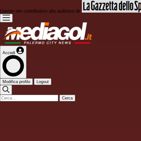
Questo sito contribuisce alla audience de
Accedi
Modifica profilo
Logout
Cerca