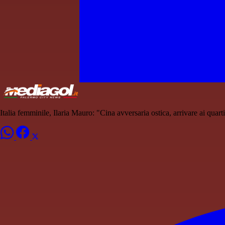
Italia femminile, Ilaria Mauro: "Cina avversaria ostica, arrivare ai quart