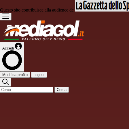
Questo sito contribuisce alla audience de
Accedi
Modifica profilo
Logout
Cerca