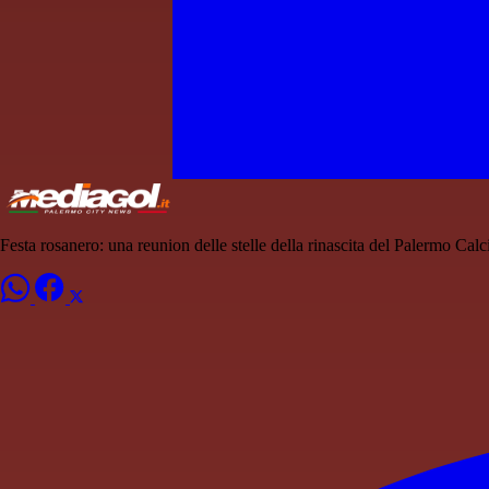
Festa rosanero: una reunion delle stelle della rinascita del Palermo Ca