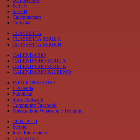
ULTIM'ORA
Serie A
Serie B
Calciomercato
Curiosità
CLASSIFICA
CLASSIFICA SERIE A
CLASSIFICA SERIE B
CALENDARIO
CALENDARIO SERIE A
CALENDARIO SERIE B
CALENDARIO PALERMO
INFO E INIZIATIVE
L'Azienda
Pubblicità
Social Network
Community Facebook
Sms gratis su Whatsapp e Telegram
CONTATTI
Scrivici
Invia foto e video
Commerciale