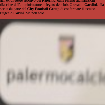
dall'ex direttore sportivo del
Palermo
: dalle recenti dichiarazioni
rilasciate dall'amministratore delegato del club, Giovanni
Gardini
, alla
scelta da parte del
City Football Group
di confermare il tecnico
Eugenio
Corini
. Ma non solo...