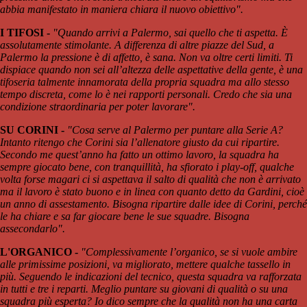
abbia manifestato in maniera chiara il nuovo obiettivo".
I TIFOSI -
"Quando arrivi a Palermo, sai quello che ti aspetta. È
assolutamente stimolante. A differenza di altre piazze del Sud, a
Palermo la pressione è di affetto, è sana. Non va oltre certi limiti. Ti
dispiace quando non sei all’altezza delle aspettative della gente, è una
tifoseria talmente innamorata della propria squadra ma allo stesso
tempo discreta, come lo è nei rapporti personali. Credo che sia una
condizione straordinaria per poter lavorare".
SU CORINI -
"Cosa serve al Palermo per puntare alla Serie A?
Intanto ritengo che Corini sia l’allenatore giusto da cui ripartire.
Secondo me quest’anno ha fatto un ottimo lavoro, la squadra ha
sempre giocato bene, con tranquillità, ha sfiorato i play-off, qualche
volta forse magari ci si aspettava il salto di qualità che non è arrivato
ma il lavoro è stato buono e in linea con quanto detto da Gardini, cioè
un anno di assestamento. Bisogna ripartire dalle idee di Corini, perché
le ha chiare e sa far giocare bene le sue squadre. Bisogna
assecondarlo".
L'ORGANICO -
"Complessivamente l’organico, se si vuole ambire
alle primissime posizioni, va migliorato, mettere qualche tassello in
più. Seguendo le indicazioni del tecnico, questa squadra va rafforzata
in tutti e tre i reparti. Meglio puntare su giovani di qualità o su una
squadra più esperta? Io dico sempre che la qualità non ha una carta