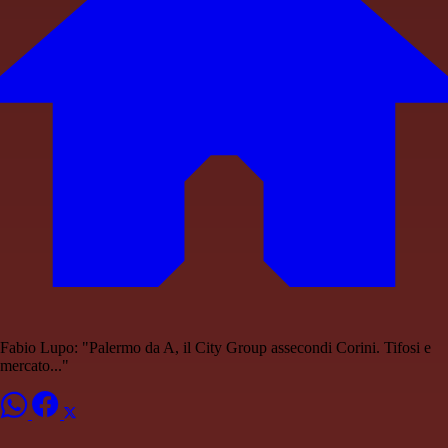
Fabio Lupo: "Palermo da A, il City Group assecondi Corini. Tifosi e
mercato..."