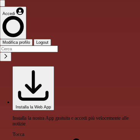
Accedi
Modifica profilo
Logout
Installa la Web App
Installa la nostra App gratuita e accedi più velocemente alle
notizie
Tocca