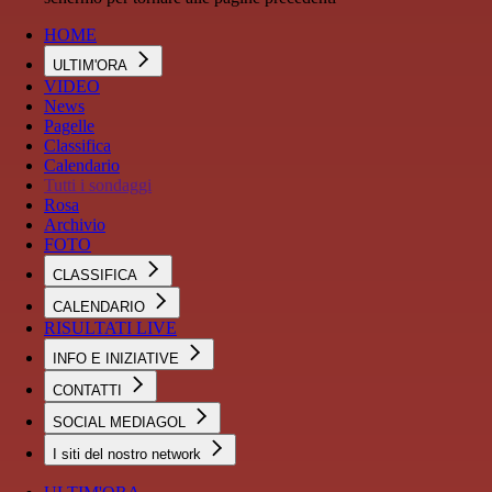
HOME
ULTIM'ORA
VIDEO
News
Pagelle
Classifica
Calendario
Tutti i sondaggi
Rosa
Archivio
FOTO
CLASSIFICA
CALENDARIO
RISULTATI LIVE
INFO E INIZIATIVE
CONTATTI
SOCIAL MEDIAGOL
I siti del nostro network