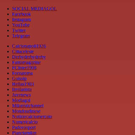
SOCIAL MEDIAGOL
Facebook
Instagram
YouTube
Twitter
Telegram
Calcionapoli1926
Cittaceleste
Derbyderbyderby
Fantamagazine
FCInter1908
Forzaroma
Golssip
Hellas1903
Ilmilanista
Juvenews
Mediagol
Milanistichannel
Mondoudinese
Notiziecalciomercato
Numericalcio
Padovasport
Pianetamilan