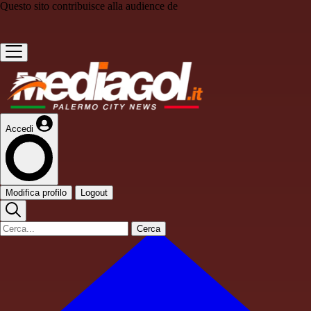
Questo sito contribuisce alla audience de
Accedi
Modifica profilo
Logout
Cerca