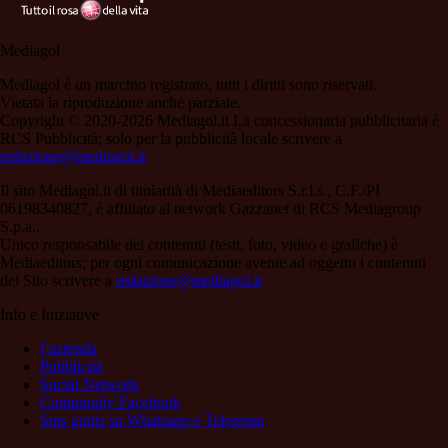
Mediagol
Mediagol è un marchio registrato, tutti i diritti sono riservati.
Vietata la riproduzione anche parziale.
Copyright © 2020-2026 Mediagol.it La concessionaria pubblicitaria è
RCS Pubblicità; solo per la pubblicità locale scrivere a
redazione@mediagol.it
Il sito Mediagol.it di titolarità di Mediaeditors S.r.l.s., C.F./PI
06198340827, è affiliato al network Gazzanet di RCS Mediagroup
S.p.a..
Unico responsabile dei contenuti (testi, foto, video e grafiche) è
Mediaeditors; per ogni comunicazione avente ad oggetto i contenuti
del Sito scrivere a
redazione@mediagol.it
Info e Iniziative
l’azienda
Pubblicità
Social Network
Community Facebook
Sms gratis su Whatsapp e Telegram