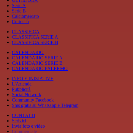
ULTIM'ORA
Serie A
Serie B
Calciomercato
Curiosità
CLASSIFICA
CLASSIFICA SERIE A
CLASSIFICA SERIE B
CALENDARIO
CALENDARIO SERIE A
CALENDARIO SERIE B
CALENDARIO PALERMO
INFO E INIZIATIVE
L'Azienda
Pubblicità
Social Network
Community Facebook
Sms gratis su Whatsapp e Telegram
CONTATTI
Scrivici
Invia foto e video
Commerciale