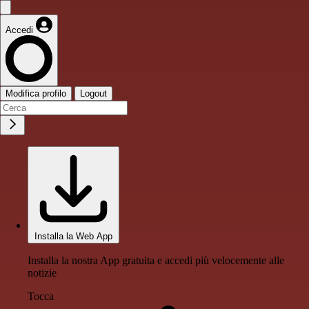
Accedi
Modifica profilo
Logout
Installa la Web App
Installa la nostra App gratuita e accedi più velocemente alle
notizie
Tocca