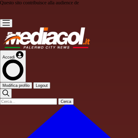
Questo sito contribuisce alla audience de
Accedi
Modifica profilo
Logout
Cerca