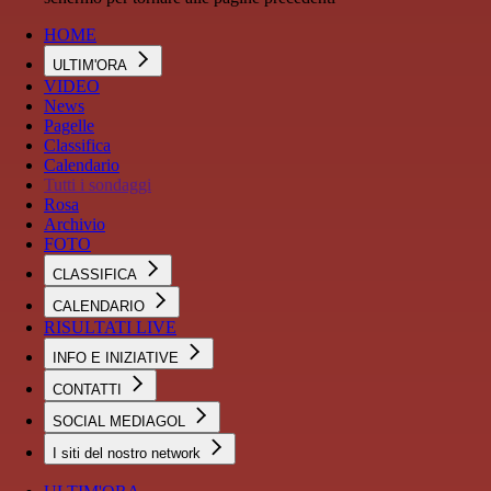
HOME
ULTIM'ORA
VIDEO
News
Pagelle
Classifica
Calendario
Tutti i sondaggi
Rosa
Archivio
FOTO
CLASSIFICA
CALENDARIO
RISULTATI LIVE
INFO E INIZIATIVE
CONTATTI
SOCIAL MEDIAGOL
I siti del nostro network