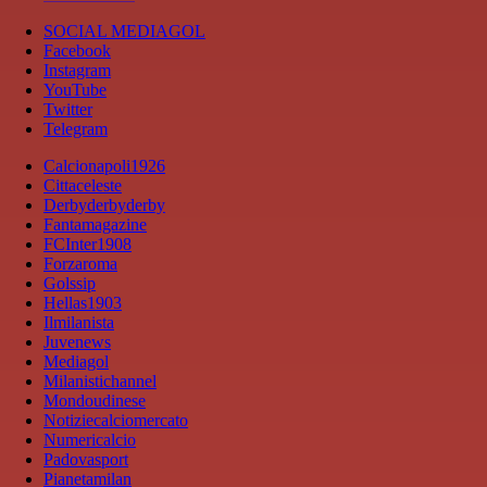
SOCIAL MEDIAGOL
Facebook
Instagram
YouTube
Twitter
Telegram
Calcionapoli1926
Cittaceleste
Derbyderbyderby
Fantamagazine
FCInter1908
Forzaroma
Golssip
Hellas1903
Ilmilanista
Juvenews
Mediagol
Milanistichannel
Mondoudinese
Notiziecalciomercato
Numericalcio
Padovasport
Pianetamilan