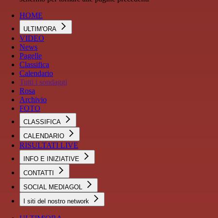
HOME
ULTIM'ORA
VIDEO
News
Pagelle
Classifica
Calendario
Tutti i sondaggi
Rosa
Archivio
FOTO
CLASSIFICA
CALENDARIO
RISULTATI LIVE
INFO E INIZIATIVE
CONTATTI
SOCIAL MEDIAGOL
I siti del nostro network