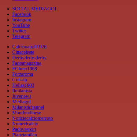
SOCIAL MEDIAGOL
Facebook
Instagram
YouTube
Twitter
Telegram
Calcionapoli1926
Cittaceleste
Derbyderbyderby
Fantamagazine
FCInter1908
Forzaroma
Golssip
Hellas1903
Ilmilanista
Juvenews
Mediagol
Milanistichannel
Mondoudinese
Notiziecalciomercato
Numericalcio
Padovasport
Pianetamilan