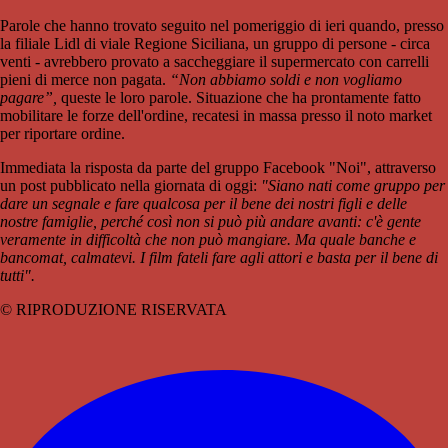
Parole che hanno trovato seguito nel pomeriggio di ieri quando, presso
la filiale Lidl di viale Regione Siciliana, un gruppo di persone - circa
venti - avrebbero provato a saccheggiare il supermercato con carrelli
pieni di merce non pagata.
“Non abbiamo soldi e non vogliamo
pagare”,
queste le loro parole. Situazione che ha prontamente fatto
mobilitare le forze dell'ordine, recatesi in massa presso il noto market
per riportare ordine.
Immediata la risposta da parte del gruppo Facebook "Noi", attraverso
un post pubblicato nella giornata di oggi:
"Siano nati come gruppo per
dare un segnale e fare qualcosa per il bene dei nostri figli e delle
nostre famiglie, perché così non si può più andare avanti: c'è gente
veramente in difficoltà che non può mangiare. Ma quale banche e
bancomat, calmatevi. I film fateli fare agli attori e basta per il bene di
tutti".
© RIPRODUZIONE RISERVATA