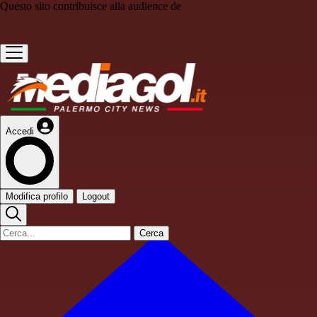
Questo sito contribuisce alla audience de
Accedi
Modifica profilo
Logout
Cerca