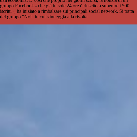
dall'economia. E' così che proprio nei giorni scorsi, la notizia di un
gruppo Facebook - che già in sole 24 ore è riuscito a superare i 500
iscritti -, ha iniziato a rimbalzare sui principali social network. Si tratta
del gruppo "Noi" in cui s'inneggia alla rivolta.