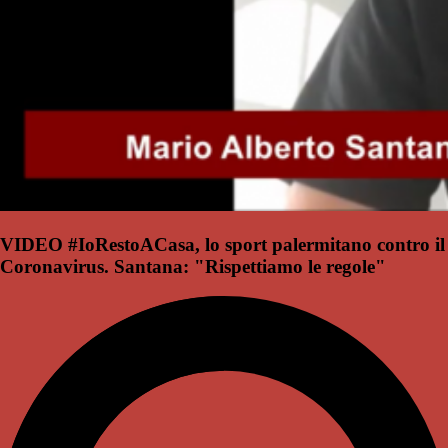
VIDEO #IoRestoACasa, lo sport palermitano contro il
Coronavirus. Santana: "Rispettiamo le regole"