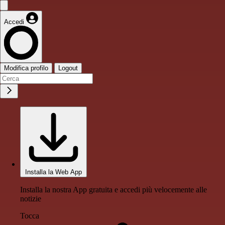
Accedi
Modifica profilo
Logout
Installa la Web App
Installa la nostra App gratuita e accedi più velocemente alle
notizie
Tocca