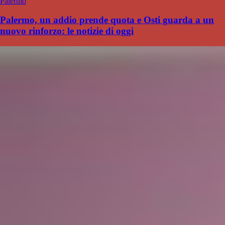
Palermo
Palermo, un addio prende quota e Osti guarda a un
nuovo rinforzo: le notizie di oggi