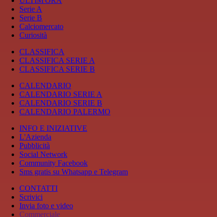
ULTIM'ORA
Serie A
Serie B
Calciomercato
Curiosità
CLASSIFICA
CLASSIFICA SERIE A
CLASSIFICA SERIE B
CALENDARIO
CALENDARIO SERIE A
CALENDARIO SERIE B
CALENDARIO PALERMO
INFO E INIZIATIVE
L'Azienda
Pubblicità
Social Network
Community Facebook
Sms gratis su Whatsapp e Telegram
CONTATTI
Scrivici
Invia foto e video
Commerciale