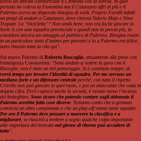
aveva un’attività commerciale a Cremona con la sorella. In quel
periodo mi voleva la Fiorentina ma il Catanzaro offrì di più e il
Palermo aveva un disperato bisogno di soldi. Proprio Favalli infatti
mi pregò di andare a Catanzaro, dove ritrovai Valerio Majo e Nino
Trapani. La “bicicletta”? Non andò bene, non era facile giocare in
Serie A con una squadra provinciale e quindi non la provai più, la
considero ancora un omaggio al pubblico di Palermo. Bisogna essere
in un particolare stato d’animo per provarci e io a Palermo ero felice,
sarei rimasto tutta la vita qui".
Sul nuovo Palermo di
Roberto Boscaglia
, attualmente alle prese con
l'emergenza Coronavirus:
"Sono andato a vedere la gara con il
Bisceglie, non è stato un bel pomeriggio. Si è cambiato troppo,
ci
vorrà tempo per trovare l’identità di squadra
.
Per me servono un
mediano forte e un difensore centrale
perché, con tutto il rispetto
Crivello non può giocare in quel ruolo, e poi un attaccante che vada in
doppia cifra. Però capisco anche la società, è venuto meno l’incasso
del botteghino.
Sono sicuro che potendo contare sugli abbonato il
Palermo avrebbe fatto cose diverse
. Teniamo conto che a gennaio
comincia un altro campionato e che au play-off vanno tante squadre.
Per ora il Palermo deve pensare a muovere la classifica e a
migliorare
, se riuscirà a mettere a segno qualche colpo importante
alla riapertura del mercato
nel girone di ritorno può accadere di
tutto
".