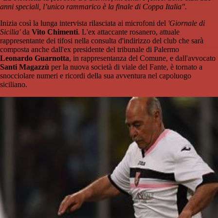
anni speciali, l’unico rammarico è la finale di Coppa Italia".
Inizia così la lunga intervista rilasciata ai microfoni del
'Giornale di
Sicilia'
da
Vito Chimenti
. L'ex attaccante rosanero, attuale
rappresentante dei tifosi nella consulta d'indirizzo del club che sarà
composta anche dall'ex presidente del tribunale di Palermo
Leonardo Guarnotta
, in rappresentanza del Comune, e dall'avvocato
Santi Magazzù
per la nuova società di viale del Fante, è tornato a
snocciolare numeri e ricordi della sua avventura nel capoluogo
siciliano.