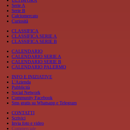
ULTIM'ORA
Serie A
Serie B
Calciomercato
Curiosità
CLASSIFICA
CLASSIFICA SERIE A
CLASSIFICA SERIE B
CALENDARIO
CALENDARIO SERIE A
CALENDARIO SERIE B
CALENDARIO PALERMO
INFO E INIZIATIVE
L'Azienda
Pubblicità
Social Network
Community Facebook
Sms gratis su Whatsapp e Telegram
CONTATTI
Scrivici
Invia foto e video
Commerciale