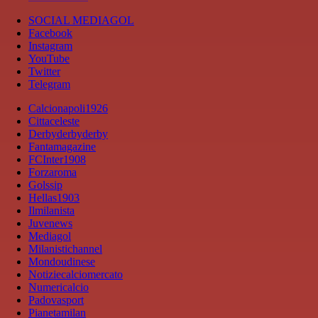
SOCIAL MEDIAGOL
Facebook
Instagram
YouTube
Twitter
Telegram
Calcionapoli1926
Cittaceleste
Derbyderbyderby
Fantamagazine
FCInter1908
Forzaroma
Golssip
Hellas1903
Ilmilanista
Juvenews
Mediagol
Milanistichannel
Mondoudinese
Notiziecalciomercato
Numericalcio
Padovasport
Pianetamilan