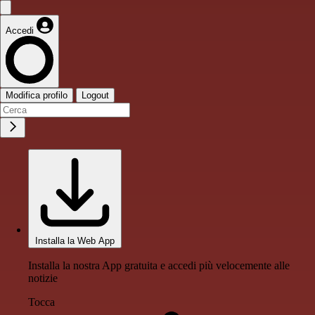
Accedi
Modifica profilo
Logout
Installa la Web App
Installa la nostra App gratuita e accedi più velocemente alle
notizie
Tocca