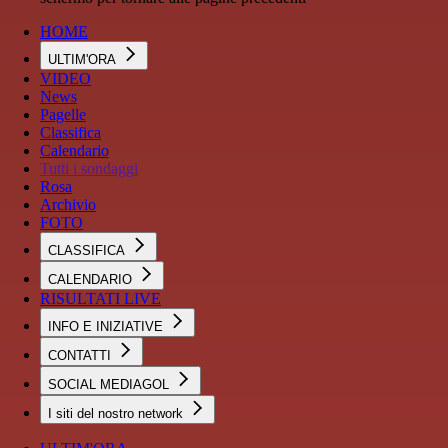
HOME
ULTIM'ORA
VIDEO
News
Pagelle
Classifica
Calendario
Tutti i sondaggi
Rosa
Archivio
FOTO
CLASSIFICA
CALENDARIO
RISULTATI LIVE
INFO E INIZIATIVE
CONTATTI
SOCIAL MEDIAGOL
I siti del nostro network