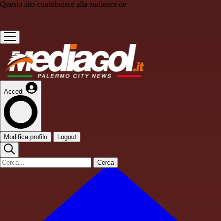
Questo sito contribuisce alla audience de
Accedi
Modifica profilo
Logout
Cerca