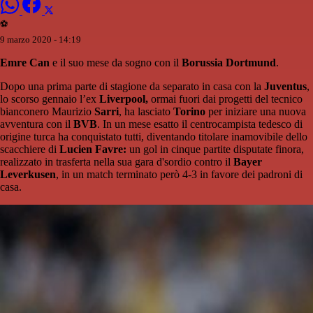
⚽️
9 marzo 2020 - 14:19
Emre Can
e il suo mese da sogno con il
Borussia Dortmund
.
Dopo una prima parte di stagione da separato in casa con la
Juventus
,
lo scorso gennaio l’ex
Liverpool,
ormai fuori dai progetti del tecnico
bianconero Maurizio
Sarri
, ha lasciato
Torino
per iniziare una nuova
avventura con il
BVB
. In un mese esatto il centrocampista tedesco di
origine turca ha conquistato tutti, diventando titolare inamovibile dello
scacchiere di
Lucien Favre:
un gol in cinque partite disputate finora,
realizzato in trasferta nella sua gara d'sordio contro il
Bayer
Leverkusen
, in un match terminato però 4-3 in favore dei padroni di
casa.