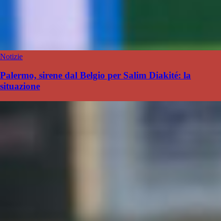
Notizie
Palermo, sirene dal Belgio per Salim Diakité: la
situazione