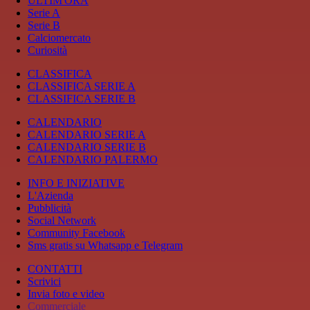
ULTIM'ORA
Serie A
Serie B
Calciomercato
Curiosità
CLASSIFICA
CLASSIFICA SERIE A
CLASSIFICA SERIE B
CALENDARIO
CALENDARIO SERIE A
CALENDARIO SERIE B
CALENDARIO PALERMO
INFO E INIZIATIVE
L'Azienda
Pubblicità
Social Network
Community Facebook
Sms gratis su Whatsapp e Telegram
CONTATTI
Scrivici
Invia foto e video
Commerciale