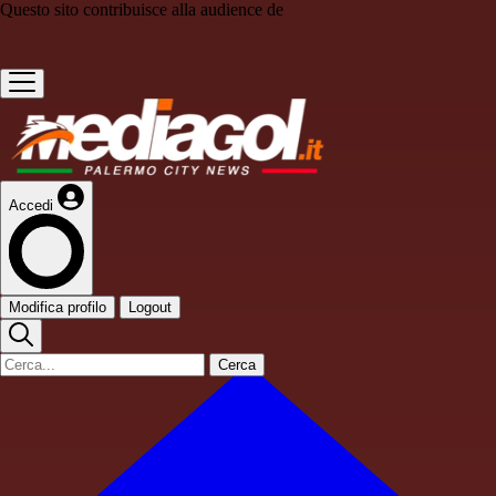
Questo sito contribuisce alla audience de
Accedi
Modifica profilo
Logout
Cerca