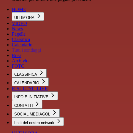
HOME
ULTIM'ORA
VIDEO
News
Pagelle
Classifica
Calendario
Tutti i sondaggi
Rosa
Archivio
FOTO
CLASSIFICA
CALENDARIO
RISULTATI LIVE
INFO E INIZIATIVE
CONTATTI
SOCIAL MEDIAGOL
I siti del nostro network