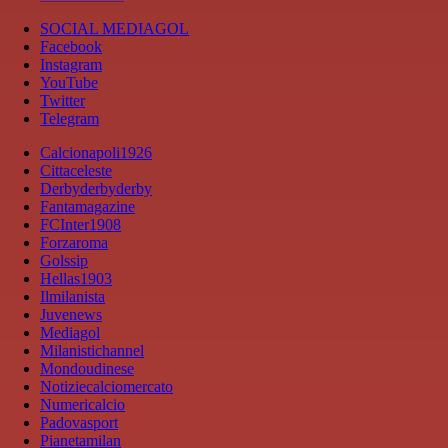
SOCIAL MEDIAGOL
Facebook
Instagram
YouTube
Twitter
Telegram
Calcionapoli1926
Cittaceleste
Derbyderbyderby
Fantamagazine
FCInter1908
Forzaroma
Golssip
Hellas1903
Ilmilanista
Juvenews
Mediagol
Milanistichannel
Mondoudinese
Notiziecalciomercato
Numericalcio
Padovasport
Pianetamilan