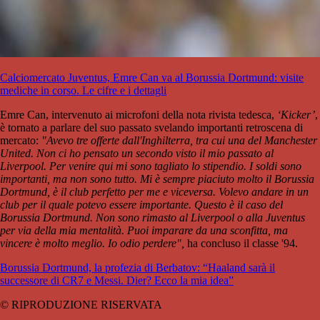
Calciomercato Juventus, Emre Can va al Borussia Dortmund: visite
mediche in corso. Le cifre e i dettagli
Emre Can, intervenuto ai microfoni della nota rivista tedesca,
‘Kicker’
,
è tornato a parlare del suo passato svelando importanti retroscena di
mercato:
"Avevo tre offerte dall'Inghilterra, tra cui una del Manchester
United. Non ci ho pensato un secondo visto il mio passato al
Liverpool. Per venire qui mi sono tagliato lo stipendio. I soldi sono
importanti, ma non sono tutto. Mi è sempre piaciuto molto il Borussia
Dortmund, è il club perfetto per me e viceversa. Volevo andare in un
club per il quale potevo essere importante. Questo è il caso del
Borussia Dortmund. Non sono rimasto al Liverpool o alla Juventus
per via della mia mentalità. Puoi imparare da una sconfitta, ma
vincere è molto meglio. Io odio perdere",
ha concluso il classe '94.
Borussia Dortmund, la profezia di Berbatov: “Haaland sarà il
successore di CR7 e Messi. Dier? Ecco la mia idea”
© RIPRODUZIONE RISERVATA