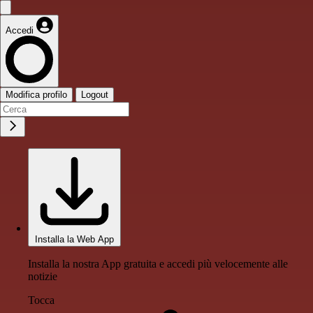
Accedi
Modifica profilo
Logout
Installa la Web App
Installa la nostra App gratuita e accedi più velocemente alle
notizie
Tocca