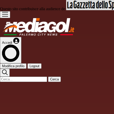
Questo sito contribuisce alla audience de
Accedi
Modifica profilo
Logout
Cerca