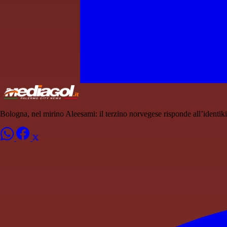
Bologna, nel mirino Aleesami: il terzino norvegese risponde all’identiki