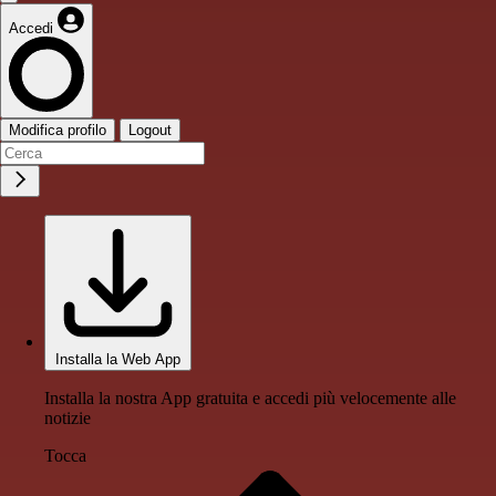
Accedi
Modifica profilo
Logout
Installa la Web App
Installa la nostra App gratuita e accedi più velocemente alle
notizie
Tocca