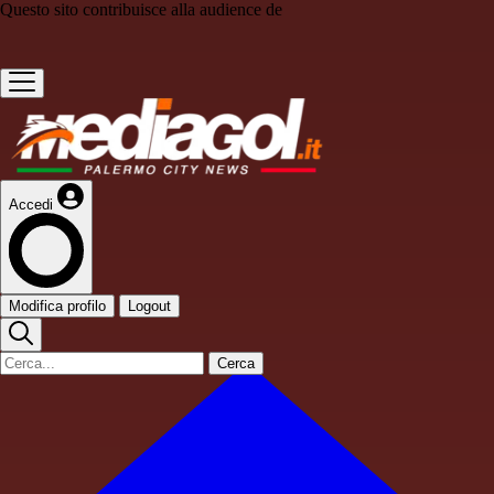
Questo sito contribuisce alla audience de
Accedi
Modifica profilo
Logout
Cerca