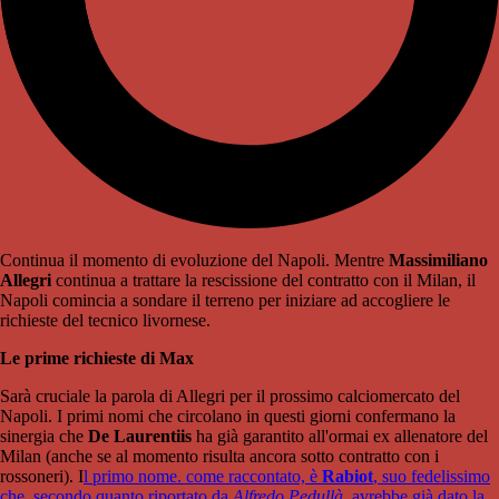
Continua il momento di evoluzione del Napoli. Mentre
Massimiliano
Allegri
continua a trattare la rescissione del contratto con il Milan, il
Napoli comincia a sondare il terreno per iniziare ad accogliere le
richieste del tecnico livornese.
Le prime richieste di Max
Sarà cruciale la parola di Allegri per il prossimo calciomercato del
Napoli. I primi nomi che circolano in questi giorni confermano la
sinergia che
De Laurentiis
ha già garantito all'ormai ex allenatore del
Milan (anche se al momento risulta ancora sotto contratto con i
rossoneri). I
l primo nome. come raccontato, è
Rabiot
, suo fedelissimo
che, secondo quanto riportato da
Alfredo Pedullà
, avrebbe già dato la