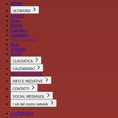
HOME
ULTIM'ORA
VIDEO
News
Pagelle
Classifica
Calendario
Tutti i sondaggi
Rosa
Archivio
FOTO
CLASSIFICA
CALENDARIO
RISULTATI LIVE
INFO E INIZIATIVE
CONTATTI
SOCIAL MEDIAGOL
I siti del nostro network
ULTIM'ORA