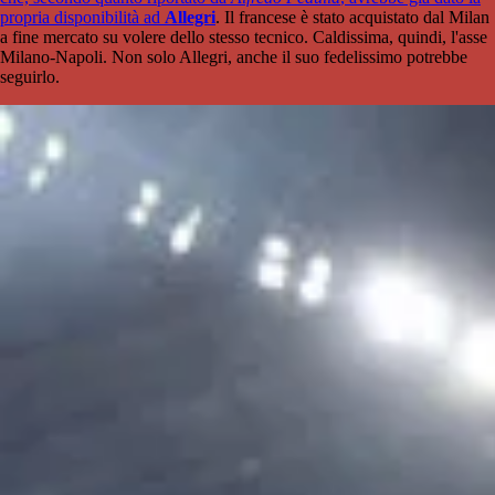
propria disponibilità ad
Allegri
. Il francese è stato acquistato dal Milan
a fine mercato su volere dello stesso tecnico. Caldissima, quindi, l'asse
Milano-Napoli. Non solo Allegri, anche il suo fedelissimo potrebbe
seguirlo.