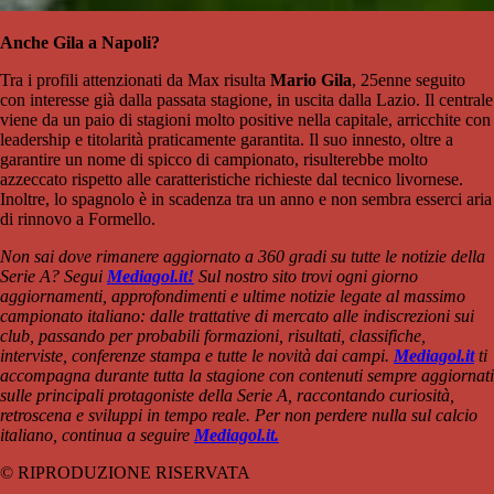
Anche Gila a Napoli?
Tra i profili attenzionati da Max risulta
Mario Gila
, 25enne seguito
con interesse già dalla passata stagione, in uscita dalla Lazio. Il centrale
viene da un paio di stagioni molto positive nella capitale, arricchite con
leadership e titolarità praticamente garantita. Il suo innesto, oltre a
garantire un nome di spicco di campionato, risulterebbe molto
azzeccato rispetto alle caratteristiche richieste dal tecnico livornese.
Inoltre, lo spagnolo è in scadenza tra un anno e non sembra esserci aria
di rinnovo a Formello.
Non sai dove rimanere aggiornato a 360 gradi su tutte le notizie della
Serie A? Segui
Mediagol.it!
Sul nostro sito trovi ogni giorno
aggiornamenti, approfondimenti e ultime notizie legate al massimo
campionato italiano: dalle trattative di mercato alle indiscrezioni sui
club, passando per probabili formazioni, risultati, classifiche,
interviste, conferenze stampa e tutte le novità dai campi.
Mediagol.it
ti
accompagna durante tutta la stagione con contenuti sempre aggiornati
sulle principali protagoniste della Serie A, raccontando curiosità,
retroscena e sviluppi in tempo reale. Per non perdere nulla sul calcio
italiano, continua a seguire
Mediagol.it.
© RIPRODUZIONE RISERVATA