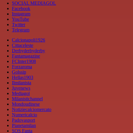
SOCIAL MEDIAGOL
Facebook
Instagram
YouTube
Twitter
Telegram
Calcionapoli1926
Cittaceleste
Derbyderbyderby
Fantamagazine
FCInter1908
Forzaroma
Golssip
Hellas1903
Ilmilanista
Juvenews
Mediagol
Milanistichannel
Mondoudinese
Notiziecalciomercato
Numericalcio
Padovasport
Pianetamilan
SOS Fanta