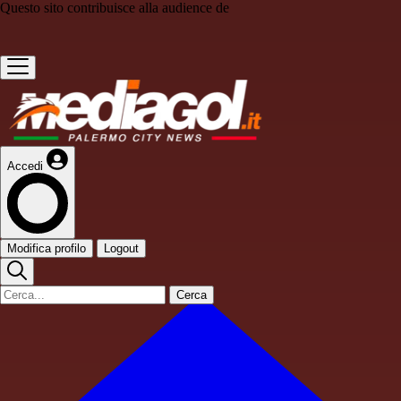
Questo sito contribuisce alla audience de
Accedi
Modifica profilo
Logout
Cerca