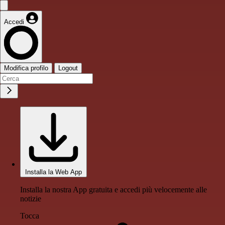
Accedi
Modifica profilo
Logout
Installa la Web App
Installa la nostra App gratuita e accedi più velocemente alle
notizie
Tocca