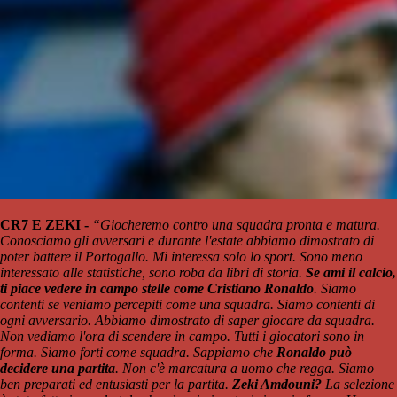
CR7 E ZEKI -
“Giocheremo contro una squadra pronta e matura.
Conosciamo gli avversari e durante l'estate abbiamo dimostrato di
poter battere il Portogallo. Mi interessa solo lo sport. Sono meno
interessato alle statistiche, sono roba da libri di storia.
Se ami il calcio,
ti piace vedere in campo stelle come Cristiano Ronaldo
. Siamo
contenti se veniamo percepiti come una squadra. Siamo contenti di
ogni avversario. Abbiamo dimostrato di saper giocare da squadra.
Non vediamo l'ora di scendere in campo. Tutti i giocatori sono in
forma. Siamo forti come squadra. Sappiamo che
Ronaldo può
decidere una partita
. Non c'è marcatura a uomo che regga. Siamo
ben preparati ed entusiasti per la partita.
Zeki Amdouni?
La selezione