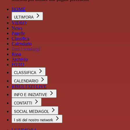
HOME
ULTIM'ORA
VIDEO
News
Pagelle
Classifica
Calendario
Tutti i sondaggi
Rosa
Archivio
FOTO
CLASSIFICA
CALENDARIO
RISULTATI LIVE
INFO E INIZIATIVE
CONTATTI
SOCIAL MEDIAGOL
I siti del nostro network