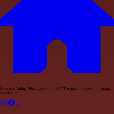
Svizzera, Yakin: "Portogallo top, CR7? Un piacere vederlo in campo.
Zakaria..."