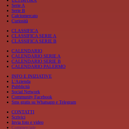
ULTIM'ORA
Serie A
Serie B
Calciomercato
Curiosità
CLASSIFICA
CLASSIFICA SERIE A
CLASSIFICA SERIE B
CALENDARIO
CALENDARIO SERIE A
CALENDARIO SERIE B
CALENDARIO PALERMO
INFO E INIZIATIVE
L'Azienda
Pubblicità
Social Network
Community Facebook
Sms gratis su Whatsapp e Telegram
CONTATTI
Scrivici
Invia foto e video
Commerciale