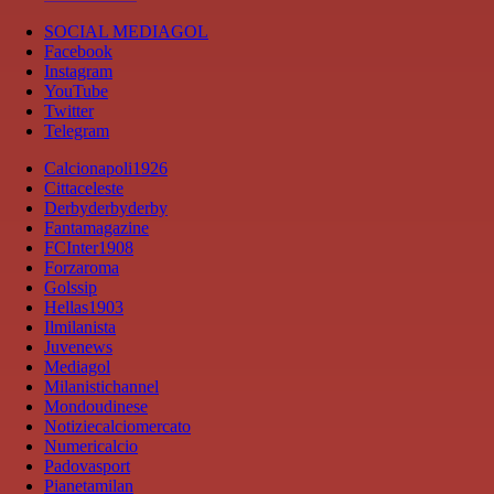
SOCIAL MEDIAGOL
Facebook
Instagram
YouTube
Twitter
Telegram
Calcionapoli1926
Cittaceleste
Derbyderbyderby
Fantamagazine
FCInter1908
Forzaroma
Golssip
Hellas1903
Ilmilanista
Juvenews
Mediagol
Milanistichannel
Mondoudinese
Notiziecalciomercato
Numericalcio
Padovasport
Pianetamilan