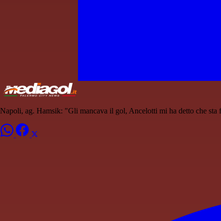
Napoli, ag. Hamsik: "Gli mancava il gol, Ancelotti mi ha detto che sta 