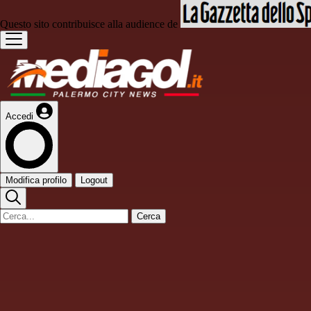
Questo sito contribuisce alla audience de
Accedi
Modifica profilo
Logout
Cerca