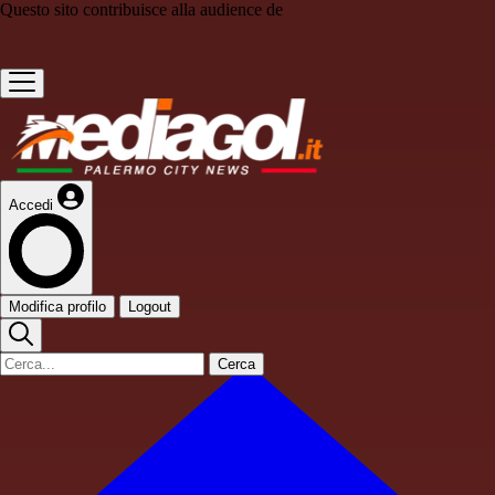
Questo sito contribuisce alla audience de
Accedi
Modifica profilo
Logout
Cerca