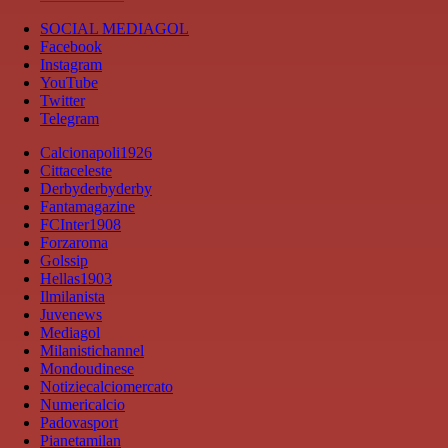
SOCIAL MEDIAGOL
Facebook
Instagram
YouTube
Twitter
Telegram
Calcionapoli1926
Cittaceleste
Derbyderbyderby
Fantamagazine
FCInter1908
Forzaroma
Golssip
Hellas1903
Ilmilanista
Juvenews
Mediagol
Milanistichannel
Mondoudinese
Notiziecalciomercato
Numericalcio
Padovasport
Pianetamilan