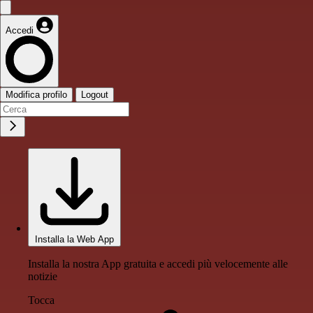
Accedi
Modifica profilo
Logout
Installa la Web App
Installa la nostra App gratuita e accedi più velocemente alle
notizie
Tocca