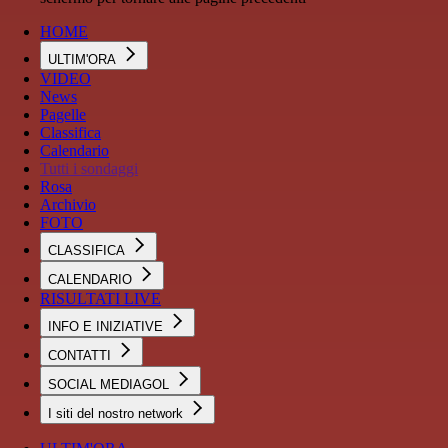
HOME
ULTIM'ORA
VIDEO
News
Pagelle
Classifica
Calendario
Tutti i sondaggi
Rosa
Archivio
FOTO
CLASSIFICA
CALENDARIO
RISULTATI LIVE
INFO E INIZIATIVE
CONTATTI
SOCIAL MEDIAGOL
I siti del nostro network