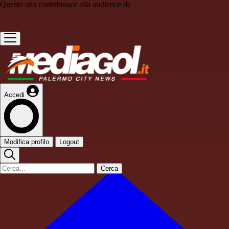
Questo sito contribuisce alla audience de
Accedi
Modifica profilo
Logout
Cerca