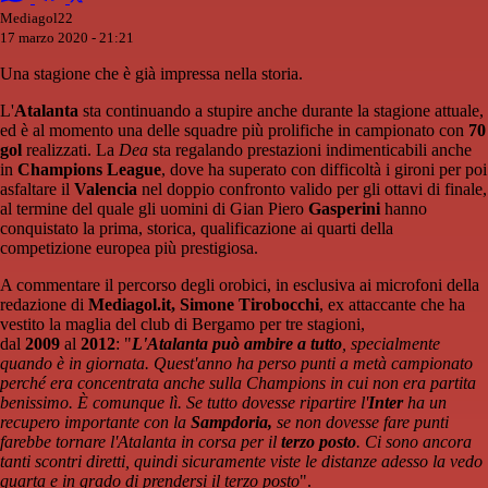
Mediagol22
17 marzo 2020 - 21:21
Una stagione che è già impressa nella storia.
L'
Atalanta
sta continuando a stupire anche durante la stagione attuale,
ed è al momento una delle squadre più prolifiche in campionato con
70
gol
realizzati. La
Dea
sta regalando prestazioni indimenticabili anche
in
Champions League
, dove ha superato con difficoltà i gironi per poi
asfaltare il
Valencia
nel doppio confronto valido per gli ottavi di finale,
al termine del quale gli uomini di Gian Piero
Gasperini
hanno
conquistato la prima, storica, qualificazione ai quarti della
competizione europea più prestigiosa.
A commentare il percorso degli orobici, in esclusiva ai microfoni della
redazione di
Mediagol.it,
Simone
Tirobocchi
, ex attaccante che ha
vestito la maglia del club di Bergamo per tre stagioni,
dal
2009
al
2012
: "
L'Atalanta può ambire a tutto
, specialmente
quando è in giornata. Quest'anno ha perso punti a metà campionato
perché era concentrata anche sulla Champions in cui non era partita
benissimo. È comunque lì. Se tutto dovesse ripartire l'
Inter
ha un
recupero importante con la
Sampdoria,
se non dovesse fare punti
farebbe tornare l'Atalanta in corsa per il
terzo posto
. Ci sono ancora
tanti scontri diretti, quindi sicuramente viste le distanze adesso la vedo
quarta e in grado di prendersi il terzo
posto
".