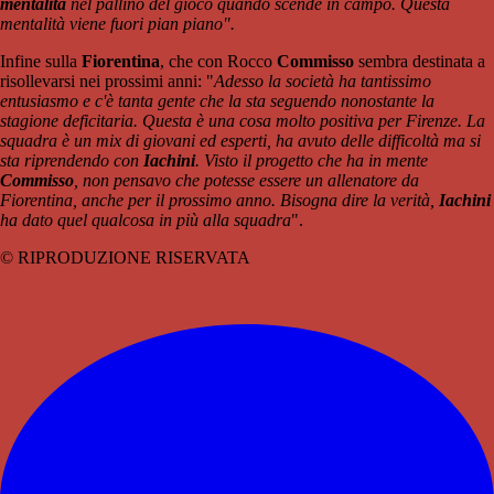
mentalità
nel pallino del gioco quando scende in campo. Questa
mentalità viene fuori pian piano".
Infine sulla
Fiorentina
, che con Rocco
Commisso
sembra destinata a
risollevarsi nei prossimi anni: "
Adesso la società ha tantissimo
entusiasmo e c'è tanta gente che la sta seguendo nonostante la
stagione deficitaria. Questa è una cosa molto positiva per Firenze. La
squadra è un mix di giovani ed esperti, ha avuto delle difficoltà ma si
sta riprendendo con
Iachini
. Visto il progetto che ha in mente
Commisso
, non pensavo che potesse essere un allenatore da
Fiorentina, anche per il prossimo anno. Bisogna dire la verità,
Iachini
ha dato quel qualcosa in più alla squadra
".
© RIPRODUZIONE RISERVATA