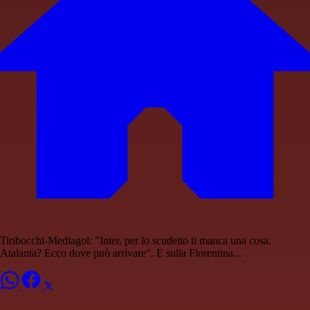
Tiribocchi-Mediagol: "Inter, per lo scudetto ti manca una cosa.
Atalanta? Ecco dove può arrivare". E sulla Fiorentina...