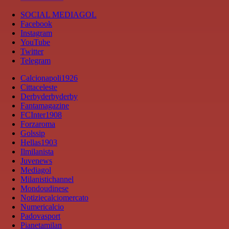
SOCIAL MEDIAGOL
Facebook
Instagram
YouTube
Twitter
Telegram
Calcionapoli1926
Cittaceleste
Derbyderbyderby
Fantamagazine
FCInter1908
Forzaroma
Golssip
Hellas1903
Ilmilanista
Juvenews
Mediagol
Milanistichannel
Mondoudinese
Notiziecalciomercato
Numericalcio
Padovasport
Pianetamilan