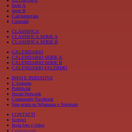
ULTIM'ORA
Serie A
Serie B
Calciomercato
Curiosità
CLASSIFICA
CLASSIFICA SERIE A
CLASSIFICA SERIE B
CALENDARIO
CALENDARIO SERIE A
CALENDARIO SERIE B
CALENDARIO PALERMO
INFO E INIZIATIVE
L'Azienda
Pubblicità
Social Network
Community Facebook
Sms gratis su Whatsapp e Telegram
CONTATTI
Scrivici
Invia foto e video
Commerciale