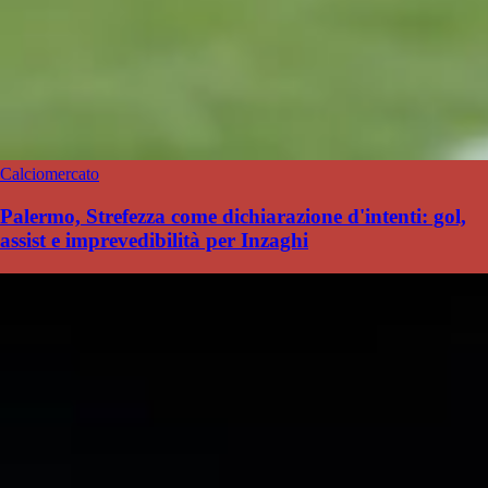
Calciomercato
Palermo, Strefezza come dichiarazione d'intenti: gol,
assist e imprevedibilità per Inzaghi