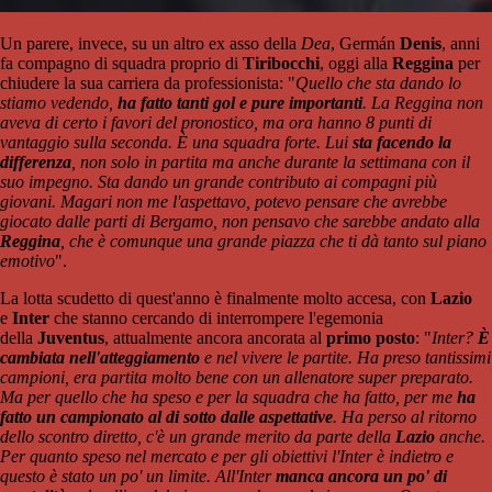
Un parere, invece, su un altro ex asso della
Dea
, Germán
Denis
, anni
fa compagno di squadra proprio di
Tiribocchi
, oggi alla
Reggina
per
chiudere la sua carriera da professionista: "
Quello che sta dando lo
stiamo vedendo,
ha fatto tanti gol e pure importanti
. La Reggina non
aveva di certo i favori del pronostico, ma ora hanno 8 punti di
vantaggio sulla seconda. È una squadra forte. Lui
sta facendo la
differenza
, non solo in partita ma anche durante la settimana con il
suo impegno. Sta dando un grande contributo ai compagni più
giovani. Magari non me l'aspettavo, potevo pensare che avrebbe
giocato dalle parti di Bergamo, non pensavo che sarebbe andato alla
Reggina
, che è comunque una grande piazza che ti dà tanto sul piano
emotivo
".
La lotta scudetto di quest'anno è finalmente molto accesa, con
Lazio
e
Inter
che stanno cercando di interrompere l'egemonia
della
Juventus
, attualmente ancora ancorata al
primo posto
: "
Inter?
È
cambiata nell'atteggiamento
e nel vivere le partite. Ha preso tantissimi
campioni, era partita molto bene con un allenatore super preparato.
Ma per quello che ha speso e per la squadra che ha fatto, per me
ha
fatto un campionato al di sotto dalle aspettative
. Ha perso al ritorno
dello scontro diretto, c'è un grande merito da parte della
Lazio
anche.
Per quanto speso nel mercato e per gli obiettivi l'Inter è indietro e
questo è stato un po' un limite. All'Inter
manca ancora un po' di