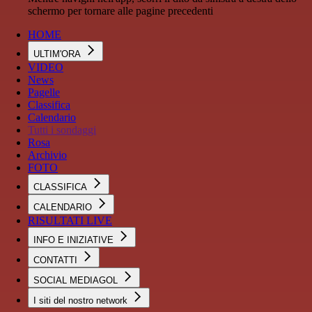
schermo per tornare alle pagine precedenti
HOME
ULTIM'ORA
VIDEO
News
Pagelle
Classifica
Calendario
Tutti i sondaggi
Rosa
Archivio
FOTO
CLASSIFICA
CALENDARIO
RISULTATI LIVE
INFO E INIZIATIVE
CONTATTI
SOCIAL MEDIAGOL
I siti del nostro network