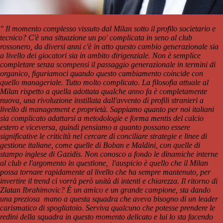
" Il momento complesso vissuto dal Milan sotto il profilo societario e
tecnico? C'è una situazione un po' complicata in seno al club
rossonero, da diversi anni c'è in atto questo cambio generazionale sia
a livello dei giocatori sia in ambito dirigenziale. Non è semplice
completare senza scompensi il passaggio generazionale in termini di
organico, figuriamoci quando questo cambiamento coincide con
quello manageriale. Tutto molto complicato. La filosofia attuale al
Milan rispetto a quella adottata qualche anno fa è completamente
nuova, una rivoluzione instillata dall'avvento di profili stranieri a
livello di management e proprietà. Sappiamo quanto per noi italiani
sia complicato adattarsi a metodologie e forma mentis del calcio
estero e viceversa, quindi pensiamo a quanto possano essere
significative le criticità nel cercare di conciliare strategie e linee di
gestione italiane, come quelle di Boban e Maldini, con quelle di
stampo inglese di Gazidis. Non conosco a fondo le dinamiche interne
al club e l'argomento in questione, l'auspicio è quello che il Milan
possa tornare rapidamente al livello che ha sempre mantenuto, per
invertire il trend ci vorrà però unità di intenti e chiarezza. Il ritorno di
Zlatan Ibrahimovic? È un amico e un grande campione, sta dando
una preziosa mano a questa squadra che aveva bisogno di un leader
carismatico di spogliatoio. Serviva qualcuno che potesse prendere le
redini della squadra in questo momento delicato e lui lo sta facendo