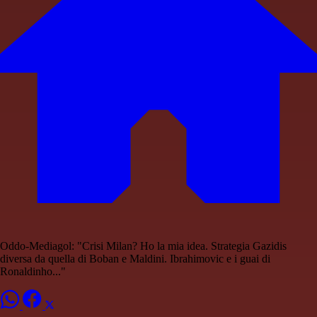
Oddo-Mediagol: "Crisi Milan? Ho la mia idea. Strategia Gazidis
diversa da quella di Boban e Maldini. Ibrahimovic e i guai di
Ronaldinho..."