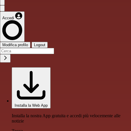
Accedi
Modifica profilo
Logout
Installa la Web App
Installa la nostra App gratuita e accedi più velocemente alle
notizie
Tocca