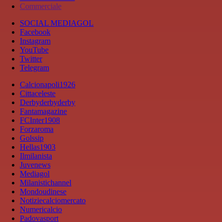
Commerciale
SOCIAL MEDIAGOL
Facebook
Instagram
YouTube
Twitter
Telegram
Calcionapoli1926
Cittaceleste
Derbyderbyderby
Fantamagazine
FCInter1908
Forzaroma
Golssip
Hellas1903
Ilmilanista
Juvenews
Mediagol
Milanistichannel
Mondoudinese
Notiziecalciomercato
Numericalcio
Padovasport