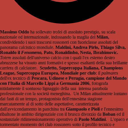
Massimo Oddo
ha sollevato trofei di assoluto prestigio, su scala
nazionale ed internazionale, indossando la maglia del
Milan,
condividendo i suoi trascorsi rossoneri con fuoriclasse assoluti del
panorama calcistico mondiale.
Maldini, Andrea Pirlo, Thiago Silva,
Ronaldo il
Fenomeno,
Pato, Ronaldinho, Nesta, Ibrahimovic.
Totem
assoluti dell'universo calcio con i quali l'ex esterno destro
abruzzese ha vissuto anni formativi e spesso esaltanti della sua brillante
carriera di calciatore.
Scudetto, Supercoppa Italiana,
Champions
League, Supercoppa Europea, Mondiale per club
: il
palmares
dell'ex tecnico di
Pescara, Udinese e Perugia,
campione del Mondo
con l'Italia di Marcello Lippi a Germania 2006
, fotografa
nitidamente il sontuoso lignaggio della sua intensa parabola
professionale con la società meneghina. Un Milan attualmente lontano
dai fasti di un tempo, protagonista dell'ennesima stagione
marcatamente al di sotto delle aspettative, caratterizzata
dall'avvicendamento in panchina tra
Giampaolo e Pioli
e l'ennesimo
ribaltone in ambito dirigenziale con il brusco divorzio da
Boban
ed il
sostanziale ridimensionamento operativo di
Paolo Maldini
. L'opaco e
tormentato momento del club rossonero sotto il profilo tecnico e