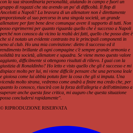
con la sua straordinaria personalità, aiutando in campo e fuori un
gruppo di ragazzi che sta avendo un po' di difficoltà. Il flop di
Ancelotti a Napoli? La bravura di un allenatore non è direttamente
proporzionale al suo percorso in una singola società, un grande
allenatore per fare bene deve comunque avere il supporto di tutti. Non
posso esprimermi per quanto riguarda quello che è successo a Napoli
perché non conosco da vicino la realtà dei fatti, quello che posso dire è
che si è notato un evidente contrasto tra le principali componenti in
seno al club. Ho una mia convinzione: dietro il successo ed il
rendimento brillante di ogni compagine c'è sempre grande armonia e
solidità tra società, allenatore e squadra. Se viene meno questo valore
aggiunto, difficilmente si ottengono risultati di rilievo. I guai con la
giustizia di Ronaldinho? Ho letto e visto quello che gli è successo e mi
dispiace molto per lui, mi viene difficile pensare che una persona leale
e gioiosa come lui abbia potuto fare la cosa che gli si imputa. Una
vicenda molto strana, vedremo come andrà a finire ma credo che, per
quanto lo conosco, riuscirà con la forza dell'allegria e dell'ottimismo a
superare anche questa fase critica, mi auguro che questa situazione
possa concludersi rapidamente".
© RIPRODUZIONE RISERVATA