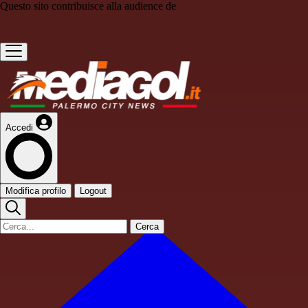
Questo sito contribuisce alla audience de
Accedi
Modifica profilo
Logout
Cerca