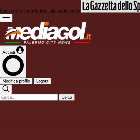
Questo sito contribuisce alla audience de
Accedi
Modifica profilo
Logout
Cerca