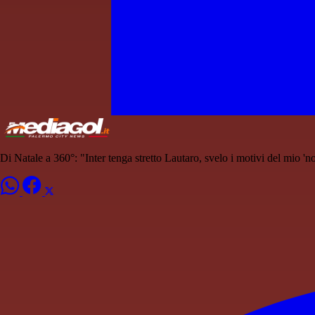
Di Natale a 360°: "Inter tenga stretto Lautaro, svelo i motivi del mio 'n