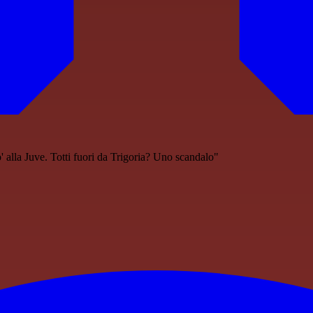
o' alla Juve. Totti fuori da Trigoria? Uno scandalo"