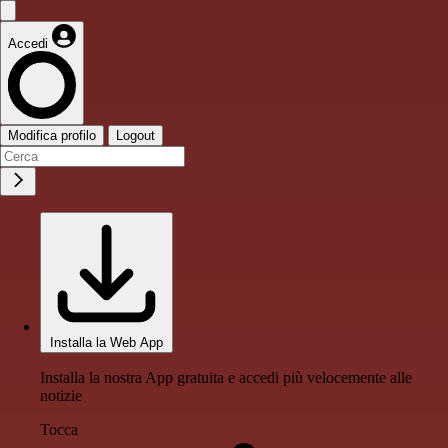
Accedi
Modifica profilo
Logout
Installa la Web App
Installa la nostra App gratuita e accedi più velocemente alle
notizie
Tocca