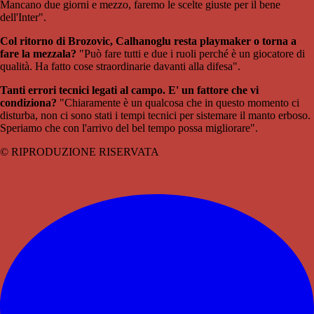
Mancano due giorni e mezzo, faremo le scelte giuste per il bene
dell'Inter".
Col ritorno di Brozovic, Calhanoglu resta playmaker o torna a
fare la mezzala?
"Può fare tutti e due i ruoli perché è un giocatore di
qualità. Ha fatto cose straordinarie davanti alla difesa".
Tanti errori tecnici legati al campo. E' un fattore che vi
condiziona?
"Chiaramente è un qualcosa che in questo momento ci
disturba, non ci sono stati i tempi tecnici per sistemare il manto erboso.
Speriamo che con l'arrivo del bel tempo possa migliorare".
© RIPRODUZIONE RISERVATA