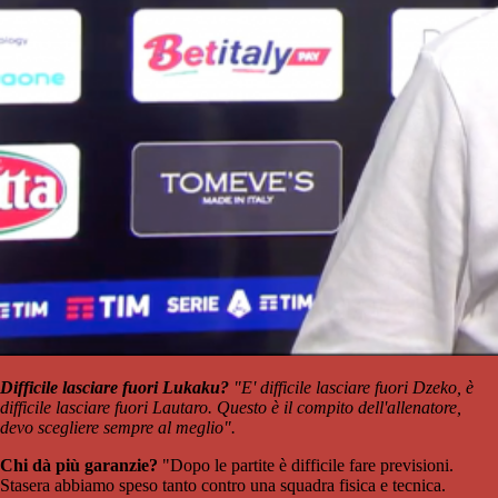
Difficile lasciare fuori Lukaku?
"E' difficile lasciare fuori Dzeko, è
difficile lasciare fuori Lautaro. Questo è il compito dell'allenatore,
devo scegliere sempre al meglio".
Chi dà più garanzie?
"Dopo le partite è difficile fare previsioni.
Stasera abbiamo speso tanto contro una squadra fisica e tecnica.