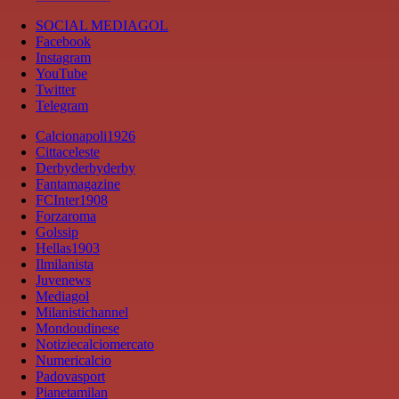
SOCIAL MEDIAGOL
Facebook
Instagram
YouTube
Twitter
Telegram
Calcionapoli1926
Cittaceleste
Derbyderbyderby
Fantamagazine
FCInter1908
Forzaroma
Golssip
Hellas1903
Ilmilanista
Juvenews
Mediagol
Milanistichannel
Mondoudinese
Notiziecalciomercato
Numericalcio
Padovasport
Pianetamilan