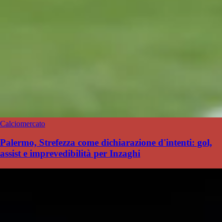
Calciomercato
Palermo, Strefezza come dichiarazione d'intenti: gol,
assist e imprevedibilità per Inzaghi