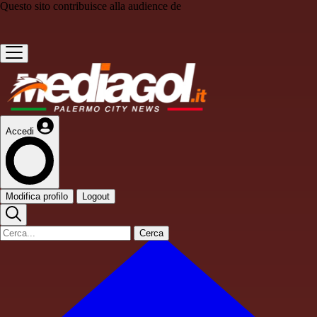
Questo sito contribuisce alla audience de
Accedi
Modifica profilo
Logout
Cerca