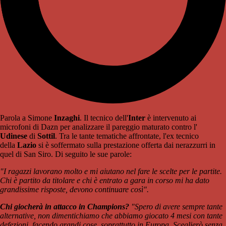
Parola a Simone
Inzaghi
. Il tecnico dell'
Inter
è intervenuto ai
microfoni di Dazn per analizzare il pareggio maturato contro l'
Udinese
di
Sottil
. Tra le tante tematiche affrontate, l'ex tecnico
della
Lazio
si è soffermato sulla prestazione offerta dai nerazzurri in
quel di San Siro. Di seguito le sue parole:
"I ragazzi lavorano molto e mi aiutano nel fare le scelte per le partite.
Chi è partito da titolare e chi è entrato a gara in corso mi ha dato
grandissime risposte, devono continuare così".
Chi giocherà in attacco in Champions?
"Spero di avere sempre tante
alternative, non dimentichiamo che abbiamo giocato 4 mesi con tante
defezioni, facendo grandi cose, soprattutto in Europa. Sceglierò senza