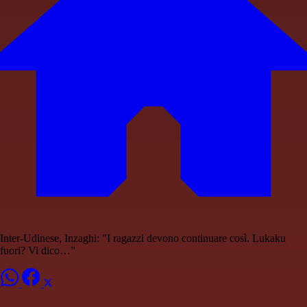
Inter-Udinese, Inzaghi: "I ragazzi devono continuare così. Lukaku
fuori? Vi dico…”