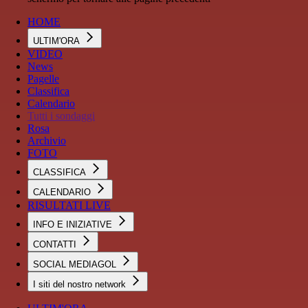
HOME
ULTIM'ORA
VIDEO
News
Pagelle
Classifica
Calendario
Tutti i sondaggi
Rosa
Archivio
FOTO
CLASSIFICA
CALENDARIO
RISULTATI LIVE
INFO E INIZIATIVE
CONTATTI
SOCIAL MEDIAGOL
I siti del nostro network