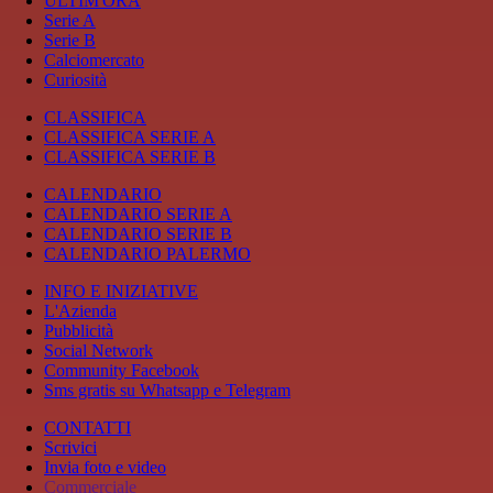
ULTIM'ORA
Serie A
Serie B
Calciomercato
Curiosità
CLASSIFICA
CLASSIFICA SERIE A
CLASSIFICA SERIE B
CALENDARIO
CALENDARIO SERIE A
CALENDARIO SERIE B
CALENDARIO PALERMO
INFO E INIZIATIVE
L'Azienda
Pubblicità
Social Network
Community Facebook
Sms gratis su Whatsapp e Telegram
CONTATTI
Scrivici
Invia foto e video
Commerciale