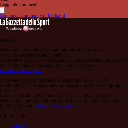
Leggi altri commenti
Entra nella Community di Mediagol
Mediagol
Mediagol è un marchio registrato, tutti i diritti sono riservati.
Vietata la riproduzione anche parziale.
Copyright © 2020-2026 Mediagol.it La concessionaria pubblicitaria è
RCS Pubblicità; solo per la pubblicità locale scrivere a
redazione@mediagol.it
Il sito Mediagol.it di titolarità di Mediaeditors S.r.l.s., C.F./PI
06198340827, è affiliato al network Gazzanet di RCS Mediagroup
S.p.a..
Unico responsabile dei contenuti (testi, foto, video e grafiche) è
Mediaeditors; per ogni comunicazione avente ad oggetto i contenuti
del Sito scrivere a
redazione@mediagol.it
Info e Iniziative
l’azienda