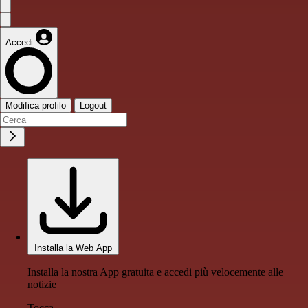
Accedi
Modifica profilo
Logout
Installa la Web App
Installa la nostra App gratuita e accedi più velocemente alle
notizie
Tocca