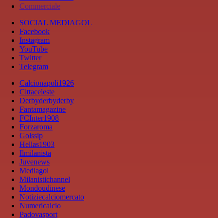
Commerciale
SOCIAL MEDIAGOL
Facebook
Instagram
YouTube
Twitter
Telegram
Calcionapoli1926
Cittaceleste
Derbyderbyderby
Fantamagazine
FCInter1908
Forzaroma
Golssip
Hellas1903
Ilmilanista
Juvenews
Mediagol
Milanistichannel
Mondoudinese
Notiziecalciomercato
Numericalcio
Padovasport