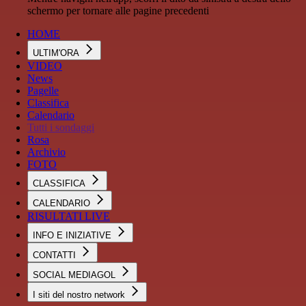
schermo per tornare alle pagine precedenti
HOME
ULTIM'ORA
VIDEO
News
Pagelle
Classifica
Calendario
Tutti i sondaggi
Rosa
Archivio
FOTO
CLASSIFICA
CALENDARIO
RISULTATI LIVE
INFO E INIZIATIVE
CONTATTI
SOCIAL MEDIAGOL
I siti del nostro network