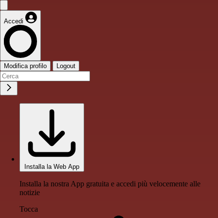
Accedi
Modifica profilo
Logout
Installa la Web App
Installa la nostra App gratuita e accedi più velocemente alle
notizie
Tocca