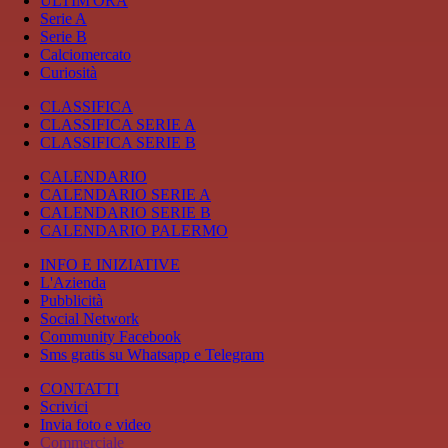
ULTIM'ORA
Serie A
Serie B
Calciomercato
Curiosità
CLASSIFICA
CLASSIFICA SERIE A
CLASSIFICA SERIE B
CALENDARIO
CALENDARIO SERIE A
CALENDARIO SERIE B
CALENDARIO PALERMO
INFO E INIZIATIVE
L'Azienda
Pubblicità
Social Network
Community Facebook
Sms gratis su Whatsapp e Telegram
CONTATTI
Scrivici
Invia foto e video
Commerciale