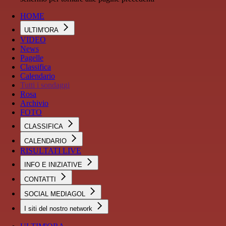
HOME
ULTIM'ORA
VIDEO
News
Pagelle
Classifica
Calendario
Tutti i sondaggi
Rosa
Archivio
FOTO
CLASSIFICA
CALENDARIO
RISULTATI LIVE
INFO E INIZIATIVE
CONTATTI
SOCIAL MEDIAGOL
I siti del nostro network