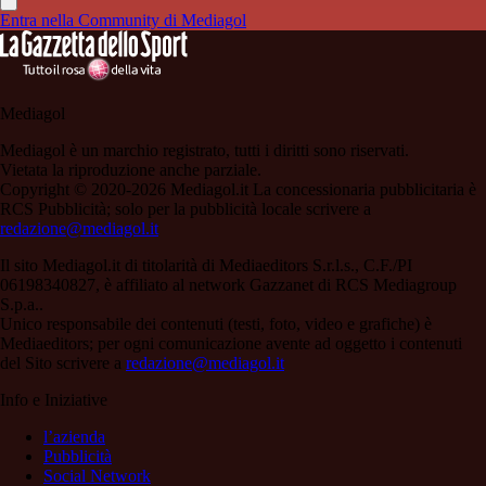
Entra nella Community di Mediagol
Mediagol
Mediagol è un marchio registrato, tutti i diritti sono riservati.
Vietata la riproduzione anche parziale.
Copyright © 2020-2026 Mediagol.it La concessionaria pubblicitaria è
RCS Pubblicità; solo per la pubblicità locale scrivere a
redazione@mediagol.it
Il sito Mediagol.it di titolarità di Mediaeditors S.r.l.s., C.F./PI
06198340827, è affiliato al network Gazzanet di RCS Mediagroup
S.p.a..
Unico responsabile dei contenuti (testi, foto, video e grafiche) è
Mediaeditors; per ogni comunicazione avente ad oggetto i contenuti
del Sito scrivere a
redazione@mediagol.it
Info e Iniziative
l’azienda
Pubblicità
Social Network