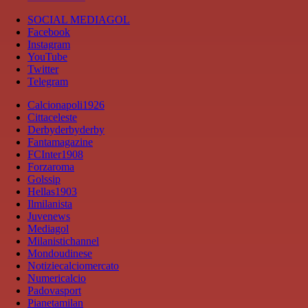
SOCIAL MEDIAGOL
Facebook
Instagram
YouTube
Twitter
Telegram
Calcionapoli1926
Cittaceleste
Derbyderbyderby
Fantamagazine
FCInter1908
Forzaroma
Golssip
Hellas1903
Ilmilanista
Juvenews
Mediagol
Milanistichannel
Mondoudinese
Notiziecalciomercato
Numericalcio
Padovasport
Pianetamilan