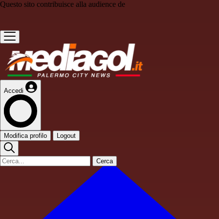
Questo sito contribuisce alla audience de
Accedi
Modifica profilo
Logout
Cerca