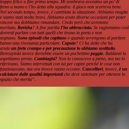
troppo felice a fine primo tempo. Mi sembrava avessimo un po’ di
freno a mano e l’ho detto alla squadra: il gioco non scorreva bene.
Nel secondo tempo, invece, è cambiata la situazione. Abbiamo reagito
e siamo stati molto bravi. Abbiamo avuto diverse occasioni per poter
vincere ma dobbiamo rimandare. Credo però che avremmo
meritato.
Berisha
? A fine partita
l’ho abbracciato.
Se ragioniamo così
dovresti parlare con tutti quelli che tirano in porta e non
segnano.
Sono episodi che capitano
e quando avvengono al portiere
hanno una risonanza particolare.
Caputo
? Ci ha detto che ha
avuto
un forte crampo e per precauzione lo abbiamo sostituito
.
Bereszynski invece dovrebbe essere un pochettino
peggio
. Baldanzi lo
aspettiamo presto.
Cambiaghi?
Non lo conoscevo a pieno, ma me lo
riferivano. Siamo intervenuti con lui per capire perché le cose non
funzionavano, ma ora invece vanno eccome.
Cancellieri
, invece,
è un
calciatore dalle qualità importanti
che deve sistemare per ottenere lo
spazio che merita”.