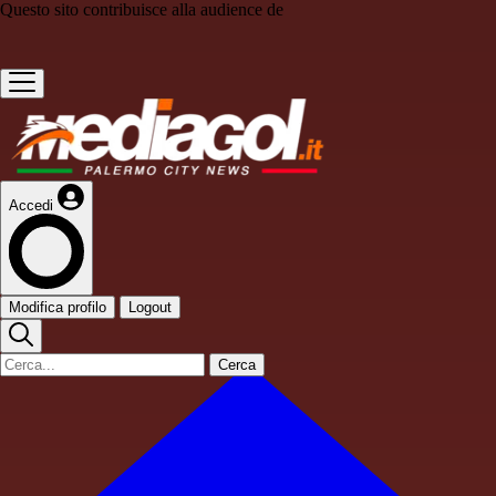
Questo sito contribuisce alla audience de
Accedi
Modifica profilo
Logout
Cerca