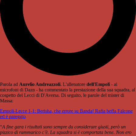
Parola ad
Aurelio Andreazzoli
. L'allenatore
dell'Empoli
- ai
microfoni di Dazn - ha commentato la prestazione della sua squadra, al
cospetto del Lecci di D'Aversa. Di seguito, le parole del mister di
Massa:
Empoli-Lecce 1-1: Berisha, che errore su Banda! Rafia beffa Falcone
ed è pareggio
“
A fine gara i risultati sono sempre da considerare giusti, però un
pizzico di rammarico c’è. La squadra si è comportata bene. Non ero