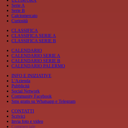
ULTIM'ORA
Serie A
Serie B
Calciomercato
Curiosità
CLASSIFICA
CLASSIFICA SERIE A
CLASSIFICA SERIE B
CALENDARIO
CALENDARIO SERIE A
CALENDARIO SERIE B
CALENDARIO PALERMO
INFO E INIZIATIVE
L'Azienda
Pubblicità
Social Network
Community Facebook
Sms gratis su Whatsapp e Telegram
CONTATTI
Scrivici
Invia foto e video
Commerciale