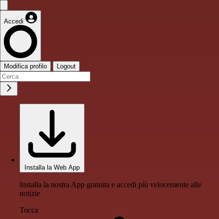
Accedi
Modifica profilo
Logout
Installa la Web App
Installa la nostra App gratuita e accedi più velocemente alle
notizie
Tocca