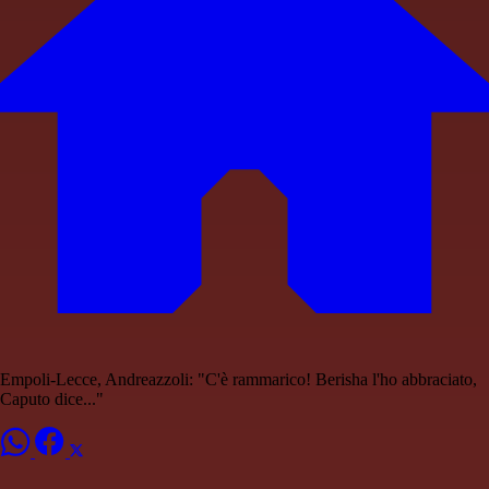
Empoli-Lecce, Andreazzoli: "C'è rammarico! Berisha l'ho abbraciato,
Caputo dice..."