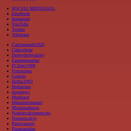
SOCIAL MEDIAGOL
Facebook
Instagram
YouTube
Twitter
Telegram
Calcionapoli1926
Cittaceleste
Derbyderbyderby
Fantamagazine
FCInter1908
Forzaroma
Golssip
Hellas1903
Ilmilanista
Juvenews
Mediagol
Milanistichannel
Mondoudinese
Notiziecalciomercato
Numericalcio
Padovasport
Pianetamilan