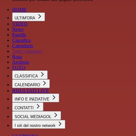
HOME
ULTIM'ORA
VIDEO
News
Pagelle
Classifica
Calendario
Tutti i sondaggi
Rosa
Archivio
FOTO
CLASSIFICA
CALENDARIO
RISULTATI LIVE
INFO E INIZIATIVE
CONTATTI
SOCIAL MEDIAGOL
I siti del nostro network