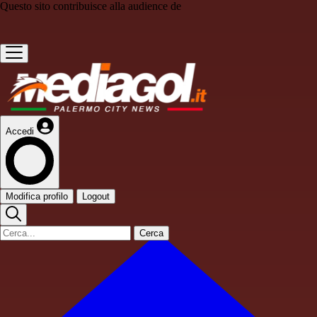
Questo sito contribuisce alla audience de
Accedi
Modifica profilo
Logout
Cerca