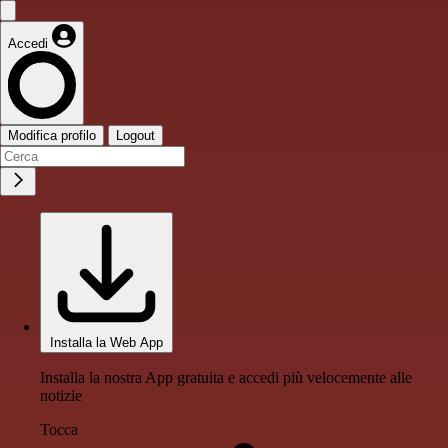
Accedi
Modifica profilo
Logout
Installa la Web App
Installa la nostra App gratuita e accedi più velocemente alle
notizie
Tocca