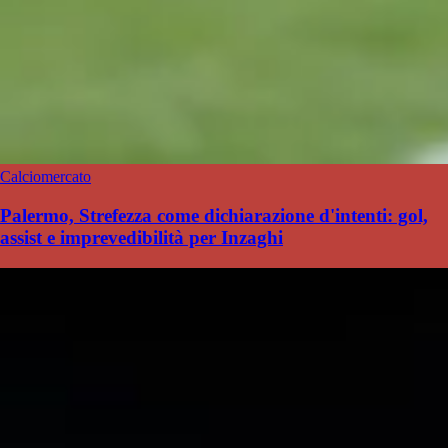
Calciomercato
Palermo, Strefezza come dichiarazione d'intenti: gol,
assist e imprevedibilità per Inzaghi