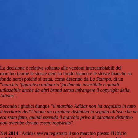
La decisione è relativa soltanto alle versioni intercambiabili del
marchio (come le strisce nere su fondo bianco e le strisce bianche su
fondo nero) poiché si tratta, come descritto da
La Stampa
, di un
"
marchio ‘figurativo ordinario’ facilmente invertibile e quindi
utilizzabile anche da altri brand senza infrangere il copyright della
Adidas
".
Secondo i giudici dunque "
il marchio Adidas non ha acquisito in tutto
il territorio dell’Unione un carattere distintivo in seguito all’uso che ne
era stato fatto, quindi essendo il marchio privo di carattere distintivo
non avrebbe dovuto essere registrato
".
Nel
2014
l'Adidas aveva registrato il suo marchio presso l'Ufficio