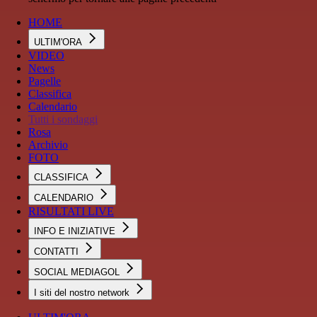
HOME
ULTIM'ORA
VIDEO
News
Pagelle
Classifica
Calendario
Tutti i sondaggi
Rosa
Archivio
FOTO
CLASSIFICA
CALENDARIO
RISULTATI LIVE
INFO E INIZIATIVE
CONTATTI
SOCIAL MEDIAGOL
I siti del nostro network