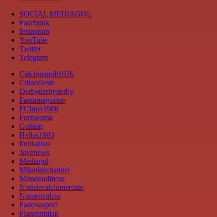
SOCIAL MEDIAGOL
Facebook
Instagram
YouTube
Twitter
Telegram
Calcionapoli1926
Cittaceleste
Derbyderbyderby
Fantamagazine
FCInter1908
Forzaroma
Golssip
Hellas1903
Ilmilanista
Juvenews
Mediagol
Milanistichannel
Mondoudinese
Notiziecalciomercato
Numericalcio
Padovasport
Pianetamilan