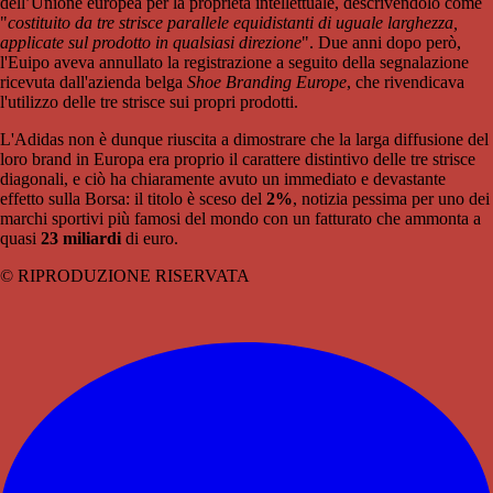
dell’Unione europea per la proprietà intellettuale, descrivendolo come
"
costituito da tre strisce parallele equidistanti di uguale larghezza,
applicate sul prodotto in qualsiasi direzione
". Due anni dopo però,
l'Euipo aveva annullato la registrazione a seguito della segnalazione
ricevuta dall'azienda belga
Shoe Branding Europe
, che rivendicava
l'utilizzo delle tre strisce sui propri prodotti.
L'Adidas non è dunque riuscita a dimostrare che la larga diffusione del
loro brand in Europa era proprio il carattere distintivo delle tre strisce
diagonali, e ciò ha chiaramente avuto un immediato e devastante
effetto sulla Borsa: il titolo è sceso del
2%
, notizia pessima per uno dei
marchi sportivi più famosi del mondo con un fatturato che ammonta a
quasi
23 miliardi
di euro.
© RIPRODUZIONE RISERVATA