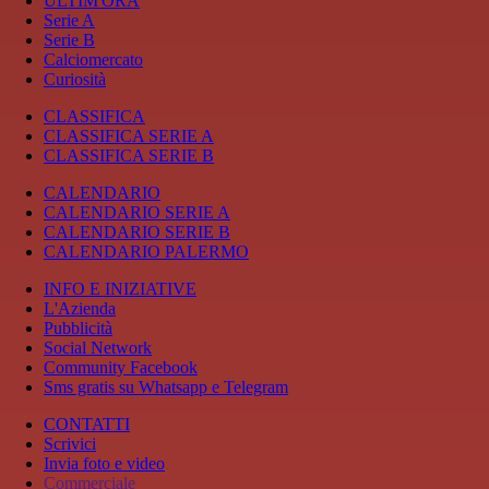
ULTIM'ORA
Serie A
Serie B
Calciomercato
Curiosità
CLASSIFICA
CLASSIFICA SERIE A
CLASSIFICA SERIE B
CALENDARIO
CALENDARIO SERIE A
CALENDARIO SERIE B
CALENDARIO PALERMO
INFO E INIZIATIVE
L'Azienda
Pubblicità
Social Network
Community Facebook
Sms gratis su Whatsapp e Telegram
CONTATTI
Scrivici
Invia foto e video
Commerciale